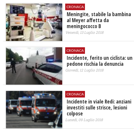
CRONACA
Meningite, stabile la bambina
al Meyer affetta da
meningococco B
Venerdì, 13 Luglio 2018
CRONACA
Incidente, ferito un ciclista: un
pedone rischia la denuncia
Giovedì, 12 Luglio 2018
CRONACA
​Incidente in viale Redi: anziani
investiti sulle strisce, lesioni
colpose
Lunedì, 09 Luglio 2018