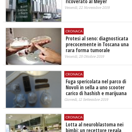
ricoverato al Meyer
Venerdì, 22 Novembre 2019
CRONACA
Protesi al seno: diagnosticata
precocemente in Toscana una
rara forma tumorale
Venerdì, 25 Ottobre 2019
CRONACA
Fuga spericolata nel parco di
Novoli in sella a uno scooter
carico di hashish e marijuana
Giovedì, 12 Settembre 2019
CRONACA
Lotta al neuroblastoma nei
bimbi: un recettore regala