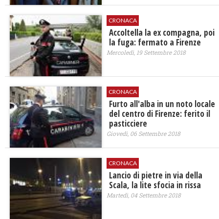
CRONACA
Accoltella la ex compagna, poi
la fuga: fermato a Firenze
Mercoledì, 19 Settembre 2018
CRONACA
Furto all'alba in un noto locale
del centro di Firenze: ferito il
pasticciere
Giovedì, 06 Settembre 2018
CRONACA
​Lancio di pietre in via della
Scala, la lite sfocia in rissa
Martedì, 04 Settembre 2018