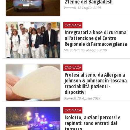
21enne del Bangladesh
Venerdì, 12 Luglio 2019
CRONACA
Integratori a base di curcuma
all'attenzione del Centro
Regionale di Farmacovigilanza
Mercoledì, 22 Maggio 2019
CRONACA
Protesi al seno, da Allergan a
Johnson & Johnson: in Toscana
tracciabilità pazienti -
dispositivi
Giovedì, 18 Aprile 2019
CRONACA
Isolotto, anziani percossi e
rapinati: sono entrati dal
terrazzo