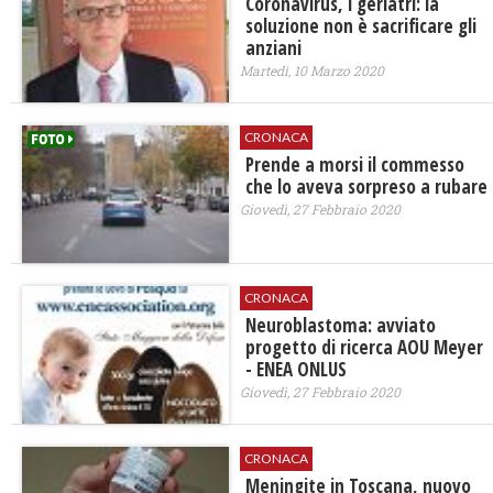
Coronavirus, i geriatri: la
soluzione non è sacrificare gli
anziani
Martedì, 10 Marzo 2020
CRONACA
Prende a morsi il commesso
che lo aveva sorpreso a rubare
Giovedì, 27 Febbraio 2020
CRONACA
Neuroblastoma: avviato
progetto di ricerca AOU Meyer
- ENEA ONLUS
Giovedì, 27 Febbraio 2020
CRONACA
Meningite in Toscana, nuovo