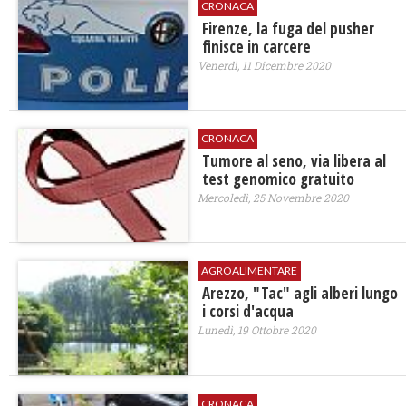
CRONACA
Firenze, la fuga del pusher
finisce in carcere
Venerdì, 11 Dicembre 2020
CRONACA
Tumore al seno, via libera al
test genomico gratuito
Mercoledì, 25 Novembre 2020
AGROALIMENTARE
Arezzo, "Tac" agli alberi lungo
i corsi d'acqua
Lunedì, 19 Ottobre 2020
CRONACA