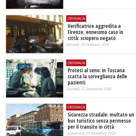
CRONACA
Verificatrice aggredita a
Firenze, ennesimo caso in
città: sciopero negato
Giovedì, 10 Gennaio 2019
CRONACA
Protesi al seno: in Toscana
scatta la sorveglianza delle
pazienti
Giovedì, 27 Dicembre 2018
CRONACA
Sicurezza stradale: multato un
bus turistico senza permesso
per il transito in città
Domenica, 23 Dicembre 2018