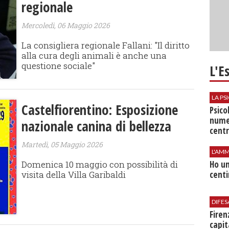
regionale
Mercoledì, 06 Maggio 2026
La consigliera regionale Fallani: "Il diritto
alla cura degli animali è anche una
questione sociale"
L'E
LA P
Castelfiorentino: Esposizione
Psico
nume
nazionale canina di bellezza
centr
Martedì, 05 Maggio 2026
L'AMM
Domenica 10 maggio con possibilità di
Ho un
visita della Villa Garibaldi
centi
DIFES
Firen
capit