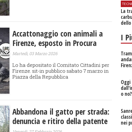
TECN
​La t
carbu
dello
Accattonaggio con animali a
I P
Firenze, esposto in Procura
Tramv
Martedì, 03 Marzo 2026
anda
Lo ha depositato il Comitato Cittadini per
Firen
Firenze. sit-in pubblico sabato 7 marzo in
Piazza della Repubblica
Oggi 
dall'
o no
Abbandona il gatto per strada:
Sanr
class
denuncia e ritiro della patente
nei p
Venerdì, 27 Febbraio 2026