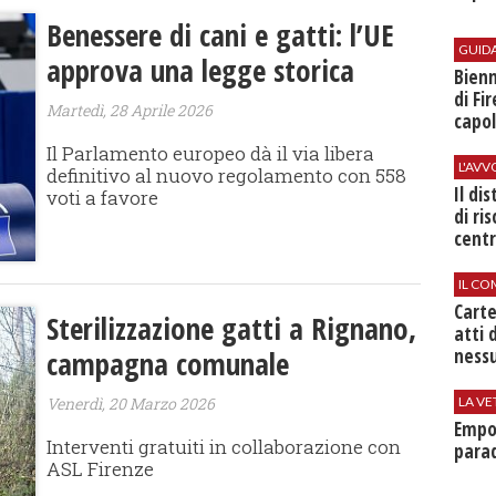
Benessere di cani e gatti: l’UE
GUID
approva una legge storica
Bienn
di Fi
Martedì, 28 Aprile 2026
capol
Il Parlamento europeo dà il via libera
L'AV
definitivo al nuovo regolamento con 558
Il di
voti a favore
di ri
centr
IL CO
Cart
Sterilizzazione gatti a Rignano,
atti 
nessu
campagna comunale
LA VE
Venerdì, 20 Marzo 2026
Empol
Interventi gratuiti in collaborazione con
parad
ASL Firenze