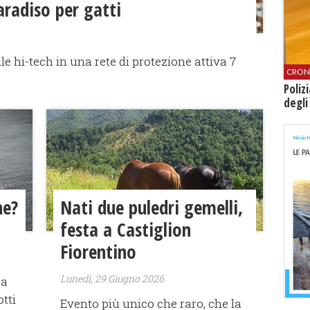
aradiso per gatti
le hi-tech in una rete di protezione attiva 7
CRON
Poliz
degli
ne?
Nati due puledri gemelli,
festa a Castiglion
Fiorentino
Lunedì, 29 Giugno 2026
 a
tti
Evento più unico che raro, che la