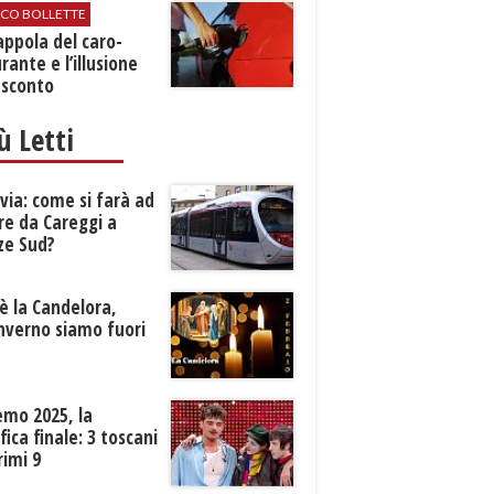
ICO BOLLETTE
rappola del caro-
rante e l’illusione
 sconto
iù Letti
ia: come si farà ad
re da Careggi a
ze Sud?
è la Candelora,
inverno siamo fuori
?
emo 2025, la
ifica finale: 3 toscani
rimi 9