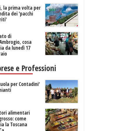
li, la prima volta per
ndita dei 'pacchi
iti'
ato di
’Ambrogio, cosa
a da lunedì 17
raio
rese e Professioni
cuola per Contadini'
hianti
tori alimentari
ngrosso: come
ia la Toscana
Ca