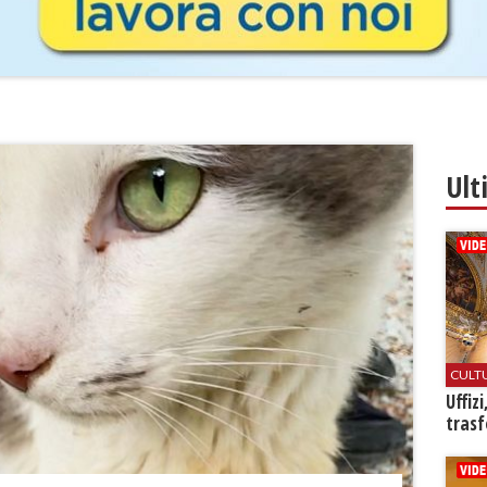
Ult
CULT
Uffiz
trasf