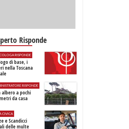
sperto Risponde
SICOLOGA RISPONDE
logo di base, i
ri nella Toscana
ale
INISTRATORE RISPONDE
 albero a pochi
metri da casa
A CIVICA
ze e Scandicci
ali delle multe