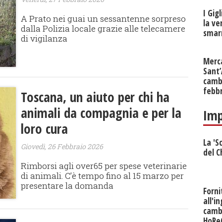
I Gig
A Prato nei guai un sessantenne sorpreso
la ve
dalla Polizia locale grazie alle telecamere
smarr
di vigilanza
Merc
Sant
cambi
febb
Toscana, un aiuto per chi ha
animali da compagnia e per la
Imp
loro cura
La 'S
Giovedì, 26 Febbraio 2026
del C
Rimborsi agli over65 per spese veterinarie
di animali. C’è tempo fino al 15 marzo per
presentare la domanda
Forni
all'i
camb
HoRe