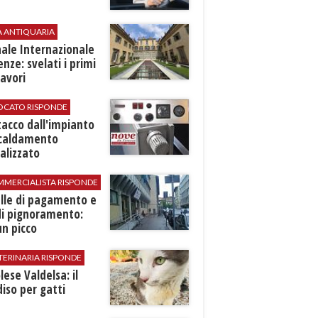
A ANTIQUARIA
ale Internazionale
renze: svelati i primi
avori
VOCATO RISPONDE
stacco dall'impianto
scaldamento
alizzato
MMERCIALISTA RISPONDE
elle di pagamento e
di pignoramento:
n picco
TERINARIA RISPONDE
ese Valdelsa: il
iso per gatti