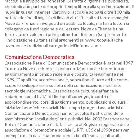
raccoglie il gruppo dei fondatori. Si tratta di giornalisti pubblicisti,
che dedicano parte del proprio tempo libero alla sperimentazione di
nuovi linguaggi internet. L'archivio raccoglie ad oggi oltre 100 mila
notizie, decine di migliaia di link ad altri siti e altrettante immagini.
Nove da Firenze si rivolge ad un pubblico locale, ma tanti lettori si
collegano da fuori regione e dall'estero. Nove da Firenze è una
fonte autorevole per i principali motori di ricerca (sorprendente
l'indicizzazione su tantissimi argomenti su www.google.it) che
azzerano le tradizionali categorie dell'informazione.
Comunicazione Democratica
L'associazione Rete di Comunicazione Democratica è nata nel 1997
intorno a Nove da Firenze, il primo notiziario locale fiorentino ad
aggiornamento in tempo reale e si è costituita legalmente nel
1999. E' apolitica, aconfessionale, senza fine di lucro ed ha come
scopo lo sviluppo nella società della comunicazione mediante
tecnologie informatiche. L'associazione culturale affianca la
redazione con attività off line quali convegni, incontri di
approfondimento, corsi di aggiornamento, pubblicazioni culturali,
iniziative benefiche e sociali. Nel tempo i progetti associativi di
Comunicazione Democratica hanno raccolto il patrocinio delle
amministrazioni locali e degli enti pubblici. Nel 2002 l'associazione
Rete di Comunicazione è stata iscritta al Registro regionale delle
associazione di promozione sociale (L.R.T. n.36 del 1990) per aver
adempiuto sin dalla sua fondazione a finalità sociali, culturali,