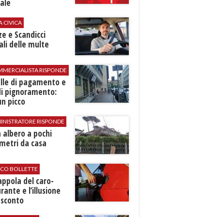
ale
A CIVICA
ze e Scandicci
ali delle multe
MMERCIALISTA RISPONDE
elle di pagamento e
di pignoramento:
n picco
INISTRATORE RISPONDE
 albero a pochi
metri da casa
ICO BOLLETTE
rappola del caro-
rante e l’illusione
 sconto