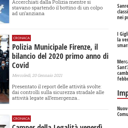
Accerchiati dalla Polizia mentre si
Sanr
stavano spartendo il bottino di un colpo
class
ad un’anziana
nei p
I Gig
CRONACA
la ve
Polizia Municipale Firenze, il
smarr
bilancio del 2020 primo anno di
Merc
Covid
Sant
cambi
Mercoledì, 20 Gennaio 2021
febb
Presentato il report delle attività svolte:
Imp
dai controlli sulla sicurezza stradale alle
attività legate all’emergenza...
Nuove
Comu
CRONACA
Camper della Legalità venerdì