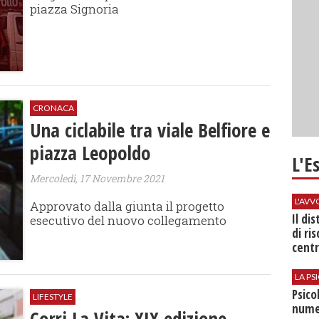
piazza Signoria
CRONACA
Una ciclabile tra viale Belfiore e
piazza Leopoldo
L'E
Mercoledì, 17 Novembre 2021
L'AV
Approvato dalla giunta il progetto
Il di
esecutivo del nuovo collegamento
di ri
centr
LA P
Psico
LIFESTYLE
nume
Corri La Vita: XIX edizione