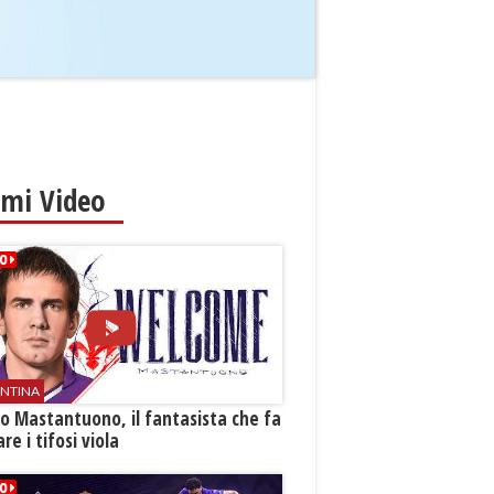
imi Video
ENTINA
o Mastantuono, il fantasista che fa
re i tifosi viola