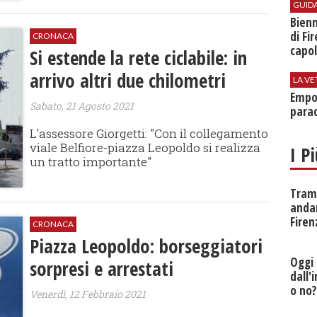
GUID
Bienn
di Fi
CRONACA
capol
Si estende la rete ciclabile: in
arrivo altri due chilometri
LA VE
Empol
Sabato, 21 Agosto 2021
parad
L'assessore Giorgetti: "Con il collegamento
viale Belfiore-piazza Leopoldo si realizza
I P
un tratto importante"
Tramv
anda
Firen
CRONACA
Piazza Leopoldo: borseggiatori
Oggi 
sorpresi e arrestati
dall'
o no
Venerdì, 12 Febbraio 2021