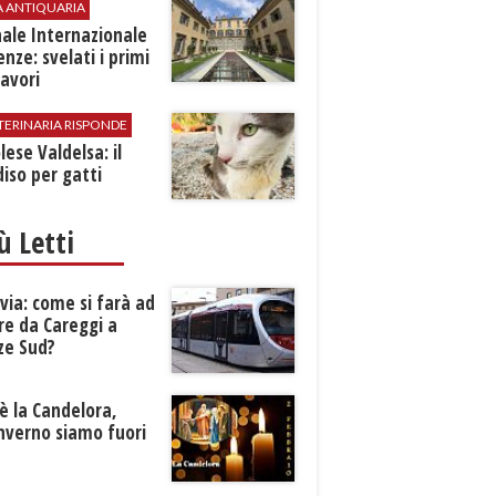
A ANTIQUARIA
ale Internazionale
renze: svelati i primi
avori
TERINARIA RISPONDE
ese Valdelsa: il
iso per gatti
iù Letti
ia: come si farà ad
re da Careggi a
ze Sud?
è la Candelora,
inverno siamo fuori
?