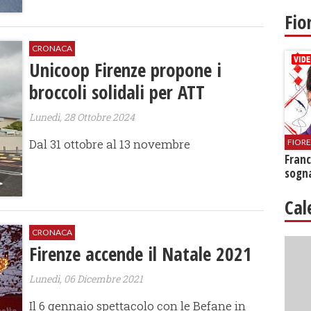
Fio
CRONACA
Unicoop Firenze propone i
broccoli solidali per ATT
Lunedì, 28 Ottobre 2024
Dal 31 ottobre al 13 novembre
FIOR
Franc
sogna
Cal
CRONACA
Firenze accende il Natale 2021
Lunedì, 06 Dicembre 2021
Il 6 gennaio spettacolo con le Befane in