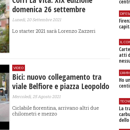
centr
domenica 26 settembre
DIFES
Lunedì, 20 Settembre 2021
Firen
capit
Lo starter 2021 sarà Lorenzo Zazzeri
IL CO
Cart
atti 
nessu
VIDEO
L'AMM
Bici: nuovo collegamento tra
Ho un
viale Belfiore e piazza Leopoldo
centi
Mercoledì, 25 Agosto 2021
TECN
Ciclabile fiorentina, arrivano altri due
​La t
chilometri e mezzo
carbu
dello