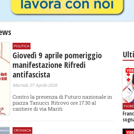
News
POLITICA
Ult
Giovedì 9 aprile pomeriggio
manifestazione Rifredi
antifascista
Martedì, 07 Aprile 2026
Contro la presenza di Futuro nazionale in
piazza Tanucci. Ritrovo ore 17:30 al
FIOR
cantiere di via Mariti
Franc
sogna
CRONACA