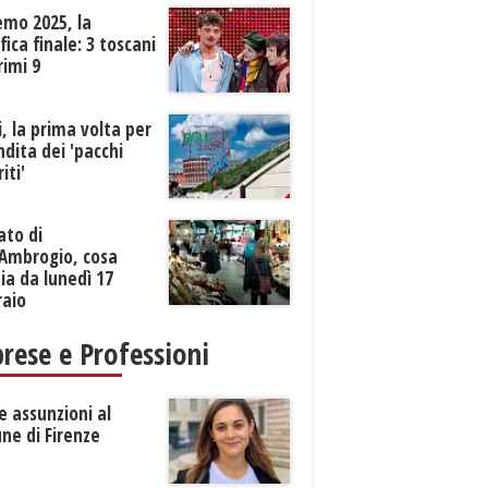
emo 2025, la
ifica finale: 3 toscani
rimi 9
li, la prima volta per
ndita dei 'pacchi
iti'
ato di
’Ambrogio, cosa
a da lunedì 17
raio
rese e Professioni
 assunzioni al
ne di Firenze