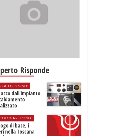
sperto Risponde
VOCATO RISPONDE
stacco dall'impianto
scaldamento
alizzato
SICOLOGA RISPONDE
logo di base, i
ri nella Toscana