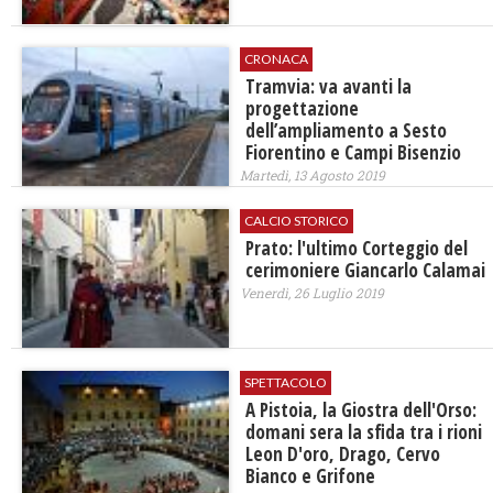
CRONACA
Tramvia: va avanti la
progettazione
dell’ampliamento a Sesto
Fiorentino e Campi Bisenzio
Martedì, 13 Agosto 2019
CALCIO STORICO
Prato: l'ultimo Corteggio del
cerimoniere Giancarlo Calamai
Venerdì, 26 Luglio 2019
SPETTACOLO
A Pistoia, la Giostra dell'Orso:
domani sera la sfida tra i rioni
Leon D'oro, Drago, Cervo
Bianco e Grifone