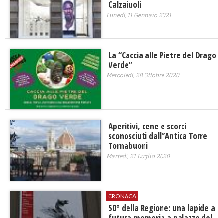
Calzaiuoli
Lunedì, 11 Gennaio 2021
La “Caccia alle Pietre del Drago
Verde”
Mercoledì, 28 Ottobre 2020
Aperitivi, cene e scorci
sconosciuti dall'’Antica Torre
Tornabuoni
Martedì, 21 Luglio 2020
CRONACA
50° della Regione: una lapide a
futura memoria a palazzo del