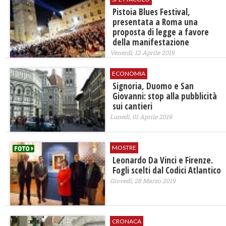
Pistoia Blues Festival,
presentata a Roma una
proposta di legge a favore
della manifestazione
Venerdì, 12 Aprile 2019
ECONOMIA
Signoria, Duomo e San
Giovanni: ​stop alla pubblicità
sui cantieri
Lunedì, 01 Aprile 2019
MOSTRE
Leonardo Da Vinci e Firenze.
Fogli scelti dal Codici Atlantico
Giovedì, 28 Marzo 2019
CRONACA