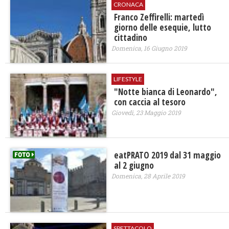
CRONACA
Franco Zeffirelli: martedì
giorno delle esequie, lutto
cittadino
Domenica, 16 Giugno 2019
LIFESTYLE
"Notte bianca di Leonardo",
con caccia al tesoro
Giovedì, 23 Maggio 2019
eatPRATO 2019 dal 31 maggio
al 2 giugno
Domenica, 28 Aprile 2019
SPETTACOLO