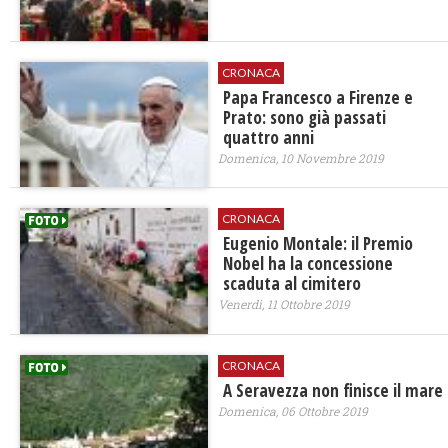
CRONACA
Papa Francesco a Firenze e
Prato: sono già passati
quattro anni
Domenica, 10 Novembre 2019
CRONACA
Eugenio Montale: il Premio
Nobel ha la concessione
scaduta al cimitero
Venerdì, 11 Ottobre 2019
CRONACA
A Seravezza non finisce il mare
Domenica, 06 Ottobre 2019