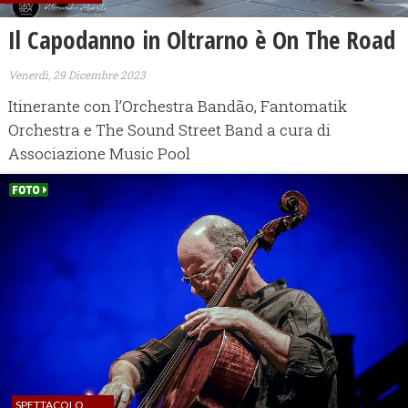
Il Capodanno in Oltrarno è On The Road
Venerdì, 29 Dicembre 2023
Itinerante con l’Orchestra Bandão, Fantomatik
Orchestra e The Sound Street Band a cura di
Associazione Music Pool
SPETTACOLO