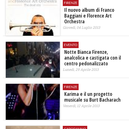
FIRENZE
Il nuovo album di Franco
Baggiani e Florence Art
Orchestra
Giovedì, 04 Luglio 2013
EVENTO
Notte Bianca Firenze,
analcolica e castigata con il
centro pedonalizzato
Lunedì, 29 Aprile 2013
FIRENZE
Karima e il un progetto
musicale su Burt Bacharach
Venerdì, 12 Aprile 2013
CAPODANNO