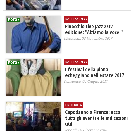
SPETTACOLO
Pinocchio Live Jazz XXIV
edizione: "Alziamo la voce!"
Mercoledì, 08 Novembre 2017
SPETTACOLO
I festival della piana
echeggiano nell'estate 2017
Domenica, 04 Giugno 2017
CRONACA
Capodanno a Firenze: ecco
tutti gli eventi e le indicazioni
utili
Venerdì, 30 Dicembre 2016