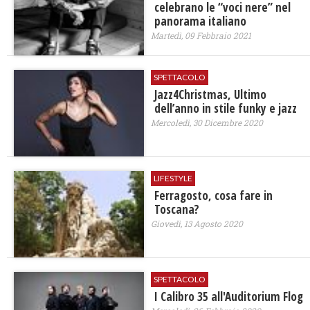
celebrano le “voci nere” nel
panorama italiano
Martedì, 09 Febbraio 2021
SPETTACOLO
Jazz4Christmas, Ultimo
dell’anno in stile funky e jazz
Mercoledì, 30 Dicembre 2020
LIFESTYLE
Ferragosto, cosa fare in
Toscana?
Giovedì, 13 Agosto 2020
SPETTACOLO
I Calibro 35 all'Auditorium Flog