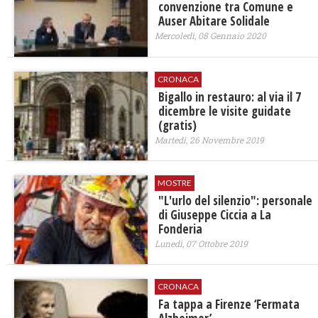
convenzione tra Comune e
Auser Abitare Solidale
Mercoledì, 08 Gennaio 2020
CRONACA
Bigallo in restauro: al via il 7
dicembre le visite guidate
(gratis)
Martedì, 26 Novembre 2019
MOSTRE
"L'urlo del silenzio": personale
di Giuseppe Ciccia a La
Fonderia
Lunedì, 07 Ottobre 2019
CRONACA
Fa tappa a Firenze ‘Fermata