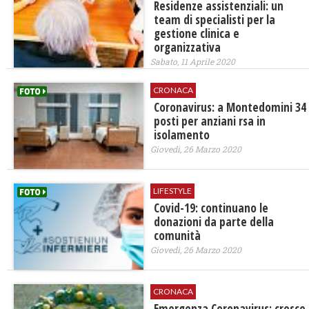
Residenze assistenziali: un
team di specialisti per la
gestione clinica e
organizzativa
Sabato, 11 Aprile 2020
CRONACA
Coronavirus: a Montedomini 34
posti per anziani rsa in
isolamento
Giovedì, 26 Marzo 2020
LIFESTYLE
Covid-19: continuano le
donazioni da parte della
comunità
Giovedì, 26 Marzo 2020
CRONACA
Emergenza Coronavirus: cresce