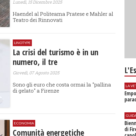
Lunedì, 15 Dicembre 2025
Haendel al Politeama Pratese e Mahler al
Teatro dei Rinnovati
LINOTYPE
La crisi del turismo è in un
numero, il tre
L'E
Giovedì, 07 Agosto 2025
Sono gli euro che costa ormai la "pallina
LA VE
di gelato" a Firenze
Empol
parad
GUID
Bienn
ECONOMIA
di Fi
Comunità energetiche
capol