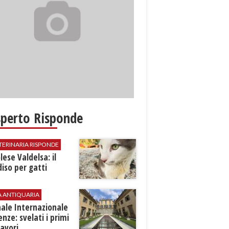
sperto Risponde
TERINARIA RISPONDE
ese Valdelsa: il
iso per gatti
A ANTIQUARIA
ale Internazionale
renze: svelati i primi
avori