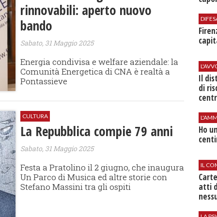
rinnovabili: aperto nuovo
DIFES
bando
Firen
capit
Sabato, 31 Maggio 2025
Energia condivisa e welfare aziendale: la
L'AV
Comunità Energetica di CNA è realtà a
Il di
Pontassieve
di ri
centr
CULTURA
L'AMM
La Repubblica compie 79 anni
Ho un
centi
Sabato, 31 Maggio 2025
IL CO
Festa a Pratolino il 2 giugno, che inaugura
Cart
Un Parco di Musica ed altre storie con
atti 
Stefano Massini tra gli ospiti
nessu
LA P