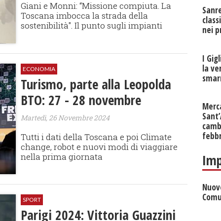
Giani e Monni: “Missione compiuta. La
Sanr
Toscana imbocca la strada della
class
sostenibilità". Il punto sugli impianti
nei p
I Gig
la ve
ECONOMIA
smarr
Turismo, parte alla Leopolda
BTO: 27 - 28 novembre
Merc
Sant
Martedì, 26 Novembre 2024
cambi
febb
Tutti i dati della Toscana e poi Climate
change, robot e nuovi modi di viaggiare
nella prima giornata
Imp
Nuove
Comu
SPORT
Parigi 2024: Vittoria Guazzini