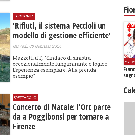
Fio
ECONOMIA
'Rifiuti, il sistema Peccioli un
modello di gestione efficiente'
Giovedì, 08 Gennaio 2026
Mazzetti (FI): "Sindaco di sinistra
FIOR
eccezionalmente lungimirante e logico.
Franc
Esperienza esemplare. Alia prenda
sogna
esempio"
Cal
SPETTACOLO
Concerto di Natale: l'Ort parte
da a Poggibonsi per tornare a
Firenze