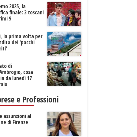
emo 2025, la
ifica finale: 3 toscani
rimi 9
li, la prima volta per
ndita dei 'pacchi
iti'
ato di
’Ambrogio, cosa
a da lunedì 17
raio
rese e Professioni
 assunzioni al
ne di Firenze