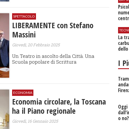
Psico
nume
SPETTACOLO
centr
LIBERAMENTE con Stefano
TECN
Massini
​La t
carbu
Giovedì, 20 Febbraio 2025
dello
Un Teatro in ascolto della Città. Una
I P
Scuola popolare di Scrittura
Tramv
anda
Firen
ECONOMIA
Economia circolare, la Toscana
Oggi 
ha il Piano regionale
dall'
o no
Giovedì, 16 Gennaio 2025