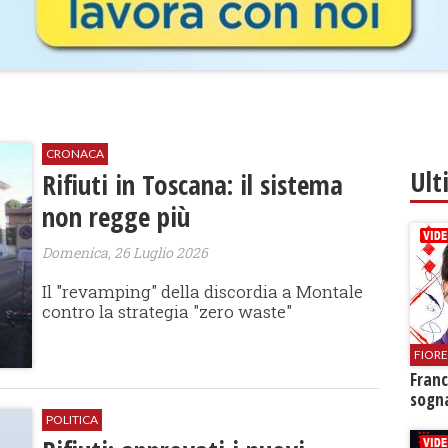
CRONACA
Ult
Rifiuti in Toscana: il sistema
non regge più
Domenica, 26 Luglio 2026
Il "revamping" della discordia a Montale
contro la strategia "zero waste"
FIOR
Franc
sogna
POLITICA