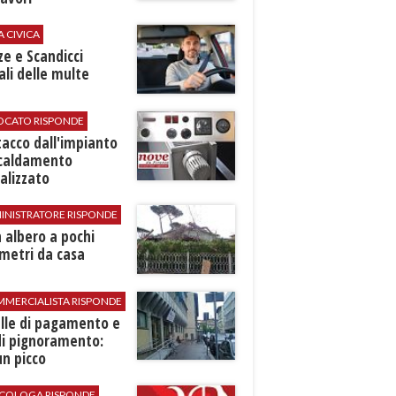
A CIVICA
ze e Scandicci
ali delle multe
VOCATO RISPONDE
stacco dall'impianto
scaldamento
alizzato
INISTRATORE RISPONDE
 albero a pochi
metri da casa
MMERCIALISTA RISPONDE
elle di pagamento e
di pignoramento:
n picco
SICOLOGA RISPONDE