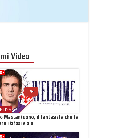
imi Video
ENTINA
o Mastantuono, il fantasista che fa
re i tifosi viola