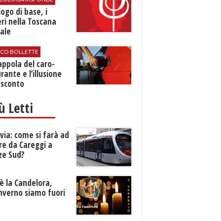
logo di base, i
ri nella Toscana
ale
ICO BOLLETTE
rappola del caro-
rante e l’illusione
 sconto
iù Letti
ia: come si farà ad
re da Careggi a
ze Sud?
è la Candelora,
inverno siamo fuori
?