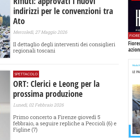
Rifiuti: approvati i nuovi
indirizzi per le convenzioni tra
Ato
Mercoledì, 27 Maggio 2026
FIOR
Fiore
Il dettaglio degli interventi dei consiglieri
azion
regionali toscani
SPETTACOLO
ORT: Clerici e Leong per la
prossima produzione
Lunedì, 02 Febbraio 2026
Primo concerto a Firenze giovedì 5
febbraio, a seguire repliche a Peccioli (6) e
Figline (7)