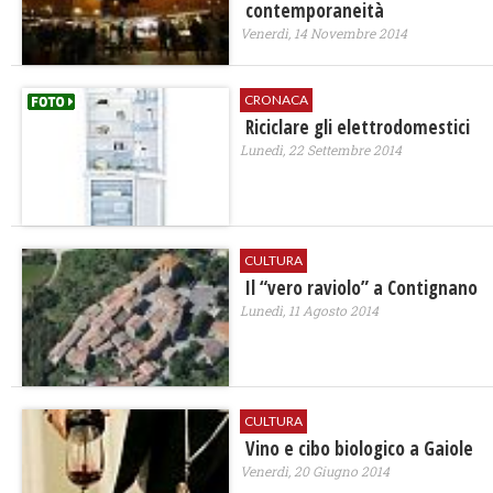
contemporaneità
Venerdì, 14 Novembre 2014
CRONACA
Riciclare gli elettrodomestici
Lunedì, 22 Settembre 2014
CULTURA
Il “vero raviolo” a Contignano
Lunedì, 11 Agosto 2014
CULTURA
Vino e cibo biologico a Gaiole
Venerdì, 20 Giugno 2014