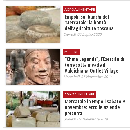
AGROALIMENTARE
Empoli: sui banchi del
‘Mercatale’ la bontà
dell’agricoltura toscana
Giovedì, 09 Luglio 2020
MOSTRE
“China Legends”, l’Esercito di
terracotta invade il
Valdichiana Outlet Village
Mercoledì, 27 Novembre 2019
AGROALIMENTARE
Mercatale in Empoli sabato 9
novembre: ecco le aziende
presenti
Giovedì, 07 Novembre 2019