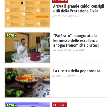
CRONACA
Arriva il grande caldo: consigli
utili della Protezione Civile
Lunedì, 12 Giugno 2017
"EatPrato”: inaugurata la
kermesse delle eccellenze
enogastronomiche pratesi
Venerdì, 09 Giugno 2017
La ricetta della peperonata
Sabato, 29 Aprile 2017
LIFESTYLE