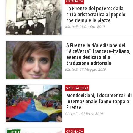
CRONACA
La Firenze del potere: dalla
città aristocratica al popolo
che riempie le piazze
Martedì, 01 Ottobre 2019
A Firenze la 4/a edizione del
“ViceVersa” francese-italiano,
evento dedicato alla
traduzione editoriale
Martedì, 07 Maggio 2019
SPETTACOLO
Mondovisioni, i documentari di
Internazionale fanno tappa a
Firenze
Giovedì, 14 Marzo 2019
CRONACA