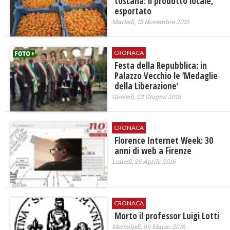
toscana: il prodotto locale,
esportato
Martedì, 15 Novembre 2016
CRONACA
Festa della Repubblica: in
Palazzo Vecchio le ‘Medaglie
della Liberazione’
Giovedì, 02 Giugno 2016
CRONACA
Florence Internet Week: 30
anni di web a Firenze
Lunedì, 25 Aprile 2016
CRONACA
Morto il professor Luigi Lotti
Mercoledì, 09 Marzo 2016