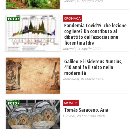
Venerdì, 01 Maggio 2020
CRONACA
Pandemia Covid19: che lezione
cogliere? Un contributo al
dibattito dall’associazione
fiorentina Idra
Martedì, 14 Aprile 2020
​Galileo e il Sidereus Nuncius,
410 anni fa il salto nella
modernità
Mercoledì, 18 Marzo 2020
MOSTRE
Tomás Saraceno. Aria
Giovedì, 20 Febbraio 2020