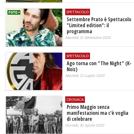
SPETTACOLO
Settembre Prato è Spettacolo
"Limited edition": il
programma
Martedì, 01 Settembre 2020
SPETTACOLO
Ago torna con "The Night" (K-
Noiz)
Martedì, 21 Luglio 2020
CRONACA
Primo Maggio senza
manifestazioni ma c'è voglia
di celebrare
Giovedì, 30 Aprile 2020