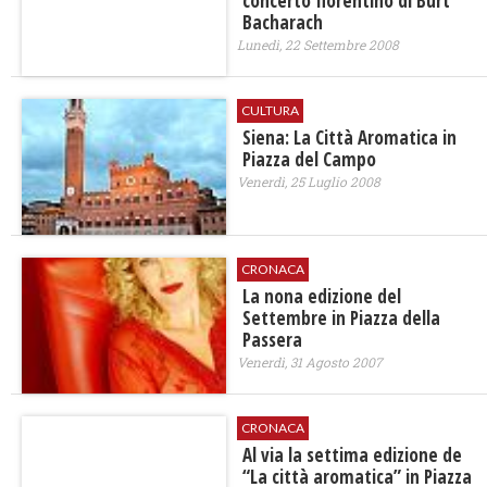
concerto fiorentino di Burt
Bacharach
Lunedì, 22 Settembre 2008
CULTURA
Siena: La Città Aromatica in
Piazza del Campo
Venerdì, 25 Luglio 2008
CRONACA
La nona edizione del
Settembre in Piazza della
Passera
Venerdì, 31 Agosto 2007
CRONACA
Al via la settima edizione de
“La città aromatica” in Piazza