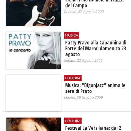
del Campo
Giovedì, 27 Agosto 2009
MUSICA
Patty Pravo alla Capannina di
Forte dei Marmi domenica 23
agosto
Sabato, 22 Agosto 2009
CULTURA
Musica: ''BigonJazz'' anima le
sere di Prato
Lunedì, 29 Giugno 2009
CULTURA
Festival La Versiliana: dal 2