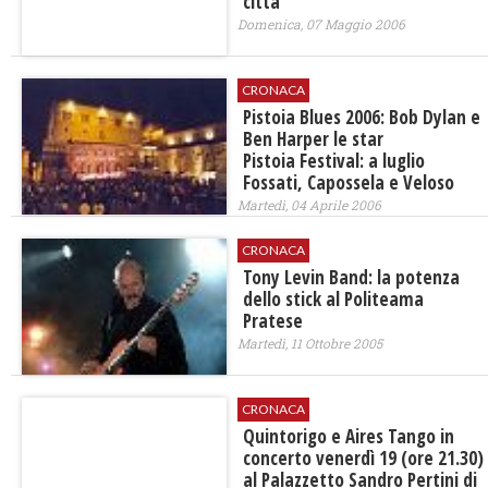
città
Domenica, 07 Maggio 2006
CRONACA
Pistoia Blues 2006: Bob Dylan e
Ben Harper le star
Pistoia Festival: a luglio
Fossati, Capossela e Veloso
Martedì, 04 Aprile 2006
CRONACA
Tony Levin Band: la potenza
dello stick al Politeama
Pratese
Martedì, 11 Ottobre 2005
CRONACA
Quintorigo e Aires Tango in
concerto venerdì 19 (ore 21.30)
al Palazzetto Sandro Pertini di