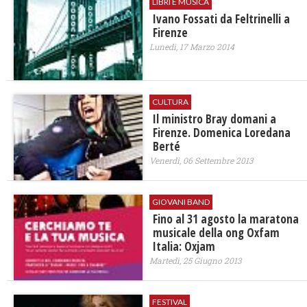
LIBRI E MUSICA
Ivano Fossati da Feltrinelli a
Firenze
Lunedì, 17 Marzo 2014
CULTURA
Il ministro Bray domani a
Firenze. Domenica Loredana
Berté
Venerdì, 06 Settembre 2013
GIOVANI BAND
Fino al 31 agosto la maratona
musicale della ong Oxfam
Italia: Oxjam
Martedì, 25 Giugno 2013
FESTIVAL