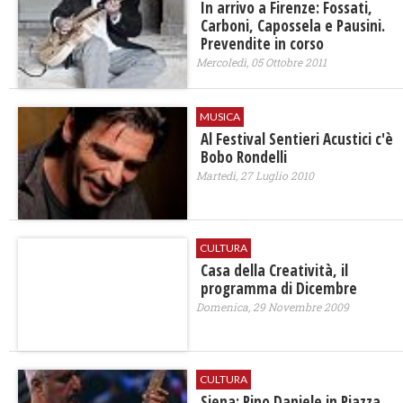
In arrivo a Firenze: Fossati,
Carboni, Capossela e Pausini.
Prevendite in corso
Mercoledì, 05 Ottobre 2011
MUSICA
Al Festival Sentieri Acustici c'è
Bobo Rondelli
Martedì, 27 Luglio 2010
CULTURA
Casa della Creatività, il
programma di Dicembre
Domenica, 29 Novembre 2009
CULTURA
Siena: Pino Daniele in Piazza