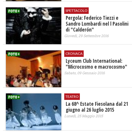
SPETTACOLO
Pergola: Federico Tiezzi e
Sandro Lombardi nel l Pasolini
di "Calderón"
Giovedì, 29 Settembre 2016
CRONACA
Lyceum Club International:
"Microcosmo e macrocosmo"
Sabato, 09 Gennaio 2016
TEATRO
La 68^ Estate Fiesolana dal 21
giugno al 26 luglio 2015
Lunedì, 25 Maggio 2015