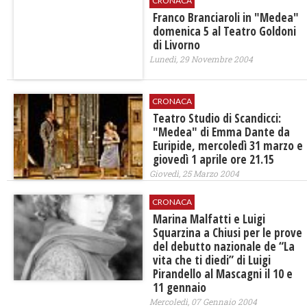
CRONACA
Franco Branciaroli in "Medea"
domenica 5 al Teatro Goldoni
di Livorno
Lunedì, 29 Novembre 2004
CRONACA
Teatro Studio di Scandicci:
"Medea" di Emma Dante da
Euripide, mercoledì 31 marzo e
giovedì 1 aprile ore 21.15
Giovedì, 25 Marzo 2004
CRONACA
Marina Malfatti e Luigi
Squarzina a Chiusi per le prove
del debutto nazionale de “La
vita che ti diedi” di Luigi
Pirandello al Mascagni il 10 e
11 gennaio
Mercoledì, 07 Gennaio 2004