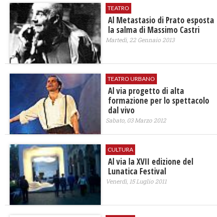
TEATRO
Al Metastasio di Prato esposta
la salma di Massimo Castri
Martedì, 22 Gennaio 2013
TEATRO URBANO
Al via progetto di alta
formazione per lo spettacolo
dal vivo
Sabato, 03 Marzo 2012
CULTURA
Al via la XVII edizione del
Lunatica Festival
Venerdì, 15 Luglio 2011