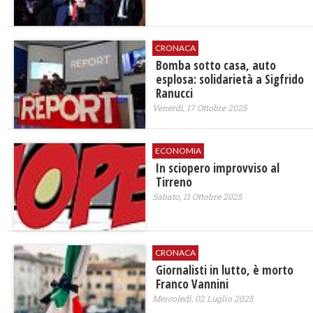
CRONACA
Bomba sotto casa, auto
esplosa: solidarietà a Sigfrido
Ranucci
Venerdì, 17 Ottobre 2025
ECONOMIA
In sciopero improvviso al
Tirreno
Sabato, 11 Ottobre 2025
CRONACA
Giornalisti in lutto, è morto
Franco Vannini
Mercoledì, 02 Luglio 2025