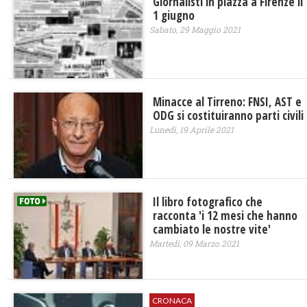
Giornalisti in piazza a Firenze il
1 giugno
Sabato, 29 Maggio 2021
Minacce al Tirreno: FNSI, AST e
ODG si costituiranno parti civili
Lunedì, 19 Aprile 2021
Il libro fotografico che
racconta 'i 12 mesi che hanno
cambiato le nostre vite'
Martedì, 09 Marzo 2021
CRONACA