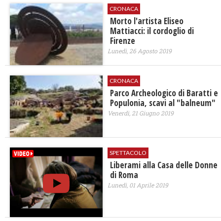
CRONACA
Morto l'artista Eliseo
Mattiacci: il cordoglio di
Firenze
Lunedì, 26 Agosto 2019
CRONACA
Parco Archeologico di Baratti e
Populonia, scavi al "balneum"
Venerdì, 21 Giugno 2019
SPETTACOLO
Liberami alla Casa delle Donne
di Roma
Lunedì, 01 Aprile 2019