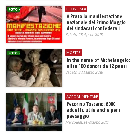
ECONOMIA
A Prato la manifestazione
nazionale del Primo Maggio
dei sindacati confederali
Sabato, 28 Aprile 2018
MOSTRE
In the name of Michelangelo:
oltre 100 donors da 12 paesi
Sabato, 24 Marzo 2018
AGROALIMENTARE
Pecorino Toscano: 6000
addetti, utile anche per il
paesaggio
Mercoledì, 14 Giugno 2017