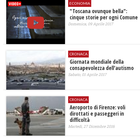
ECONOMIA
"Toscana ovunque bella":
cinque storie per ogni Comune
Domenica, 09 Aprile 2017
CRONACA
Giornata mondiale della
consapevolezza dell'autismo
Sabato, 01 Aprile 2017
CRONACA
​Aeroporto di Firenze: voli
dirottati e passeggeri in
difficoltà
Martedì, 27 Dicembre 2016