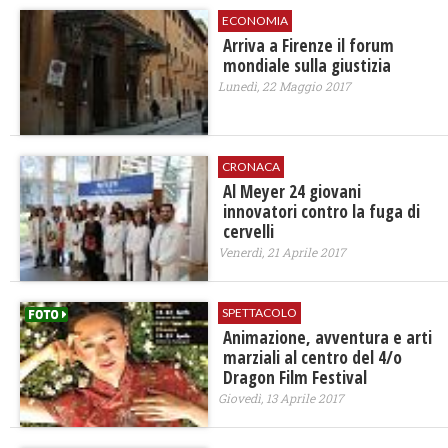
ECONOMIA
Arriva a Firenze il forum
mondiale sulla giustizia
Lunedì, 22 Maggio 2017
CRONACA
Al Meyer 24 giovani
innovatori contro la fuga di
cervelli
Venerdì, 21 Aprile 2017
SPETTACOLO
Animazione, avventura e arti
marziali al centro del 4/o
Dragon Film Festival
Giovedì, 13 Aprile 2017