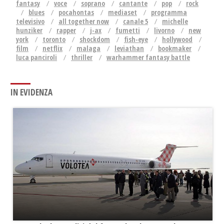
fantasy
voce
soprano
cantante
pop
rock
blues
pocahontas
mediaset
programma
televisivo
all together now
canale 5
michelle
hunziker
rapper
j-ax
fumetti
livorno
new
york
toronto
shockdom
fish-eye
hollywood
film
netflix
malaga
leviathan
bookmaker
luca panciroli
thriller
warhammer fantasy battle
IN EVIDENZA