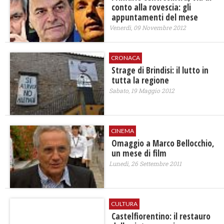
conto alla rovescia: gli
appuntamenti del mese
Venerdì, 09 Novembre 2012
CRONACA
Strage di Brindisi: il lutto in
tutta la regione
Sabato, 19 Maggio 2012
CINEMA
Omaggio a Marco Bellocchio,
un mese di film
Lunedì, 26 Settembre 2011
CULTURA
Castelfiorentino: il restauro