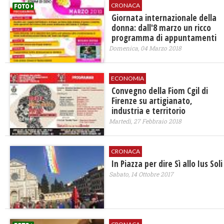
CRONACA
Giornata internazionale della
donna: dall'8 marzo un ricco
programma di appuntamenti
Domenica, 04 Marzo 2018
ECONOMIA
Convegno della Fiom Cgil di
Firenze su artigianato,
industria e territorio
Martedì, 27 Febbraio 2018
CRONACA
In Piazza per dire Sì allo Ius Soli
Sabato, 14 Ottobre 2017