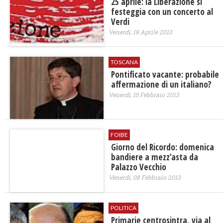
25 aprile: la Liberazione si
festeggia con un concerto al
Verdi
Venerdì, 19 Aprile 2013
TOSCANA
Pontificato vacante: probabile
affermazione di un italiano?
Venerdì, 15 Febbraio 2013
FOIBE
Giorno del Ricordo: domenica
bandiere a mezz’asta da
Palazzo Vecchio
Venerdì, 08 Febbraio 2013
POLITICA
Primarie centrosintra, via al