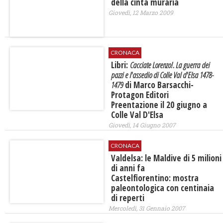
della cinta muraria
Giovedì, 12 Marzo 2009
CRONACA
Libri:
Cacciate Lorenzo!. La guerra dei
pazzi e l'assedio di Colle Val d'Elsa 1478-
1479
di Marco Barsacchi-
Protagon Editori
Preentazione il 20 giugno a
Colle Val D'Elsa
Giovedì, 14 Giugno 2007
CRONACA
Valdelsa: le Maldive di 5 milioni
di anni fa
Castelfiorentino: mostra
paleontologica con centinaia
di reperti
Mercoledì, 31 Gennaio 2007