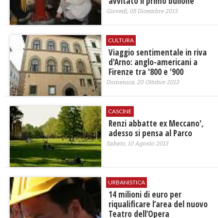
avvitato il primo bullone
Giovedì, 05 Dicembre 2013
CULTURA
Viaggio sentimentale in riva
d'Arno: anglo-americani a
Firenze tra '800 e '900
Domenica, 20 Ottobre 2013
CASCINE
Renzi abbatte ex Meccano',
adesso si pensa al Parco
Sabato, 10 Agosto 2013
URBANISTICA
14 milioni di euro per
riqualificare l’area del nuovo
Teatro dell’Opera