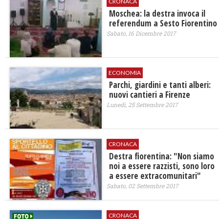
CRONACA
Moschea: la destra invoca il
referendum a Sesto Fiorentino
Sabato, 16 Dicembre 2017
ECONOMIA
​Parchi, giardini e tanti alberi:
nuovi cantieri a Firenze
Lunedì, 25 Settembre 2017
CRONACA
Destra fiorentina: "Non siamo
noi a essere razzisti, sono loro
a essere extracomunitari"
Sabato, 02 Settembre 2017
CRONACA