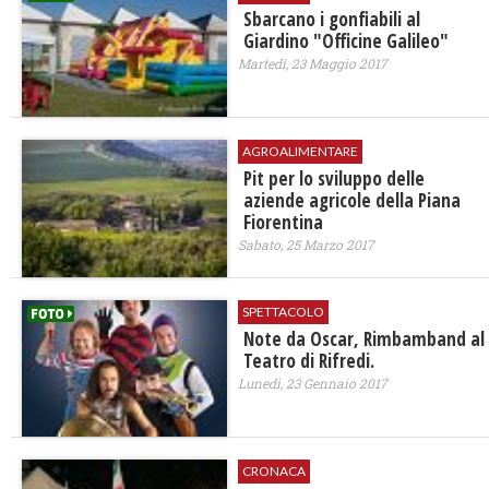
Sbarcano i gonfiabili al
Giardino "Officine Galileo"
Martedì, 23 Maggio 2017
AGROALIMENTARE
Pit per lo sviluppo delle
aziende agricole della Piana
Fiorentina
Sabato, 25 Marzo 2017
SPETTACOLO
Note da Oscar, Rimbamband al
Teatro di Rifredi.
Lunedì, 23 Gennaio 2017
CRONACA