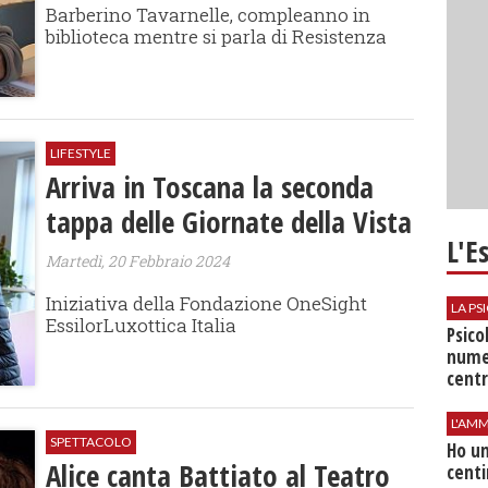
Barberino Tavarnelle, compleanno in
biblioteca mentre si parla di Resistenza
LIFESTYLE
Arriva in Toscana la seconda
tappa delle Giornate della Vista
L'E
Martedì, 20 Febbraio 2024
Iniziativa della Fondazione OneSight
LA P
EssilorLuxottica Italia
Psico
nume
centr
L'AMM
SPETTACOLO
Ho un
Alice canta Battiato al Teatro
centi