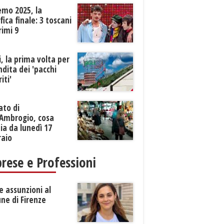
emo 2025, la
ifica finale: 3 toscani
rimi 9
li, la prima volta per
ndita dei 'pacchi
iti'
ato di
’Ambrogio, cosa
a da lunedì 17
raio
rese e Professioni
 assunzioni al
ne di Firenze