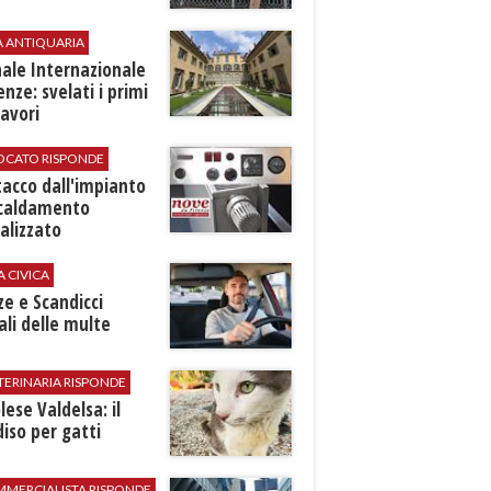
A ANTIQUARIA
ale Internazionale
renze: svelati i primi
avori
VOCATO RISPONDE
stacco dall'impianto
scaldamento
alizzato
A CIVICA
ze e Scandicci
ali delle multe
TERINARIA RISPONDE
ese Valdelsa: il
iso per gatti
MMERCIALISTA RISPONDE