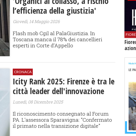
'Organici al collasso, a rischio
l’efficienza della giustizia'
Giovedì, 14 Maggio 2026
Flash mob Cgil al PalaGiustizia. In
FIOR
Toscana manca il 78% dei cancellieri
Fiore
esperti in Corte d’Appello
azion
CRONACA
Icity Rank 2025: Firenze è tra le
città leader dell'innovazione
Lunedì, 08 Dicembre 2025
Il riconoscimento consegnato al Forum
PA. L'assessora Sparavigna: "Confermato
il primato nella transizione digitale"