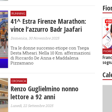
Fio
RUNNING
41^ Estra Firenze Marathon:
vince l’azzurro Badr Jaafari
Domenica, 30 Novembre 2025
Tra le donne successo etiope con Tsega
FIOR
Desta Mheari. Nella 10 Km. affermazioni
Franc
di Riccardo De Anna e Maddalena
sogna
Pizzamano
Cal
CRONACA
Renzo Guglielmino nonno
lettore a 92 anni
Lunedì, 22 Settembre 2025