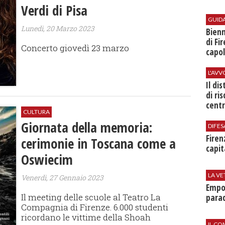
Verdi di Pisa
GUID
Lunedì, 20 Marzo 2023
Bienn
di Fi
Concerto giovedì 23 marzo
capol
L'AV
Il di
di ri
centr
CULTURA
Giornata della memoria:
DIFES
Firen
cerimonie in Toscana come a
capit
Oswiecim
LA VE
Venerdì, 27 Gennaio 2023
Empol
Il meeting delle scuole al Teatro La
parad
Compagnia di Firenze. 6.000 studenti
ricordano le vittime della Shoah
IL CO