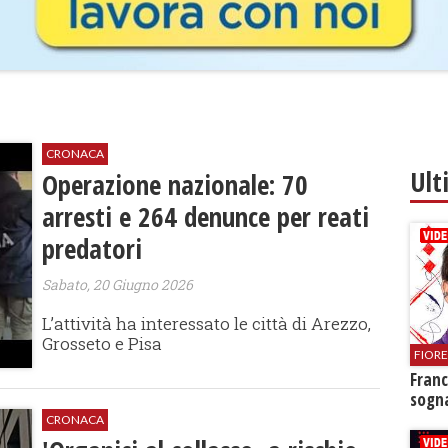
CRONACA
Ult
Operazione nazionale: 70
arresti e 264 denunce per reati
predatori
Sabato, 20 Giugno 2026
L’attività ha interessato le città di Arezzo,
Grosseto e Pisa
FIOR
Franc
sogna
CRONACA