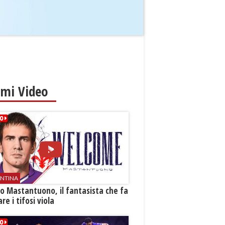
imi Video
ENTINA
o Mastantuono, il fantasista che fa
re i tifosi viola