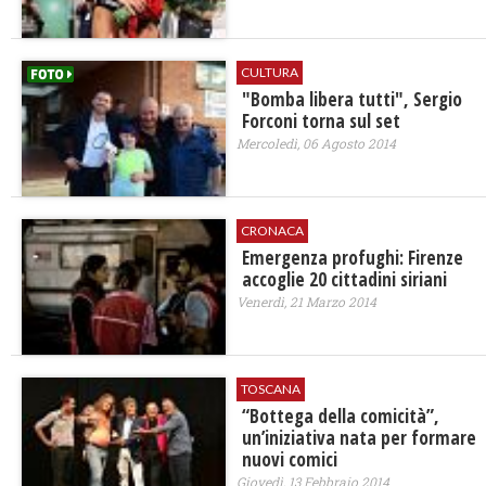
CULTURA
"Bomba libera tutti", Sergio
Forconi torna sul set
Mercoledì, 06 Agosto 2014
CRONACA
Emergenza profughi: Firenze
accoglie 20 cittadini siriani
Venerdì, 21 Marzo 2014
TOSCANA
“Bottega della comicità”,
un’iniziativa nata per formare
nuovi comici
Giovedì, 13 Febbraio 2014