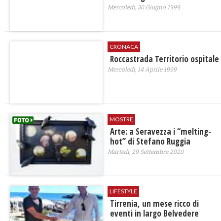
Mercoledì, 30 Giugno 1999
CRONACA
Roccastrada Territorio ospitale
Mercoledì, 14 Aprile 1999
MOSTRE
Arte: a Seravezza i “melting-
hot” di Stefano Ruggia
Martedì, 29 Settembre 2020
LIFESTYLE
Tirrenia, un mese ricco di
eventi in largo Belvedere