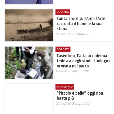
MOSTRA
Santa Croce sull’Arno l’Arte
racconta il fiume e la sua
storia
Giovedì, 09 Febbraio 2012
FORESTE
Casentino, l'alta accademia
tedesca degli studi ittiologici
in visita nel parco
Venerdì, 10 Giugno 2011
ECONOMIA
"Piccolo è bello" oggi non
basta più
Giovedì, 14 Ottobre 2010