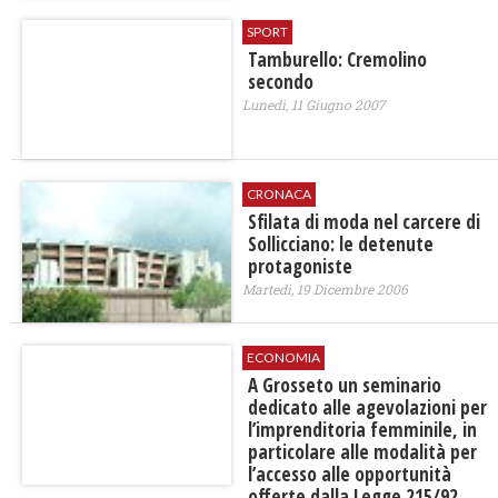
SPORT
Tamburello: Cremolino
secondo
Lunedì, 11 Giugno 2007
CRONACA
Sfilata di moda nel carcere di
Sollicciano: le detenute
protagoniste
Martedì, 19 Dicembre 2006
ECONOMIA
A Grosseto un seminario
dedicato alle agevolazioni per
l’imprenditoria femminile, in
particolare alle modalità per
l’accesso alle opportunità
offerte dalla Legge 215/92