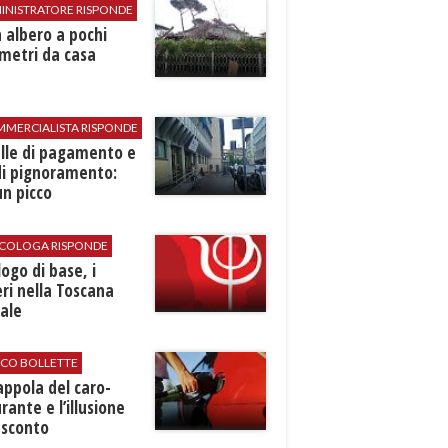
INISTRATORE RISPONDE
 albero a pochi
metri da casa
MMERCIALISTA RISPONDE
elle di pagamento e
di pignoramento:
n picco
SICOLOGA RISPONDE
logo di base, i
ri nella Toscana
ale
ICO BOLLETTE
rappola del caro-
rante e l’illusione
 sconto