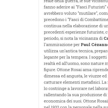
reale della guerra, le sue vicissit
fanno aderire ai "Fasci Futuristi"
avrebbero voluto "mutilare", come s
precedono i "Fasci di Combattime
continua nella elaborazione di un 
precedenti esperienze futuriste, c
periodo, si nota la vicinanza di
Ca
l'ammirazione per
Paul Cézann
utilizza un'antica tecnica, prepar
legante per la tempera. I soggetti 
realtà ed all’uomo, sono nature 
figure. Ottone Rosai ama riprende
dimessa ed angusta, le viuzze ed i
catturare elementi metafisici. La m
lo costringe a lavorare nel labora
rallentando la sua produzione di p
economica dei suoi. Ottone Rosai
nel 1932 con la personale nella sua