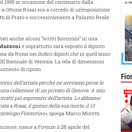
l 1995 in occasione del centenario dalla
 a Ottone Rosai era a corredo di un’esposizione
setti di Prato e successivamente a Palazzo Reale
ti anche alcuni “scritti fiorentini” in una
Mazzoni
e soprattutto sarà esposto il dipinto
lusa da Rosai nei dodici dipinti che in quell’anno
XI Biennale di Venezia. La tela di dimensioni
momento di riposo.
Fio
storici dell’artista perché ne avevamo perse le
i una collezione di un privato di Genova. A mio
tratti più espressivi dell’artista. Lo abbiamo
ta a Rosai, il giorno della sua morte, il 13
ontelupo Fiorentino»,
spiega Marco Moretti.
incisore, nasce a Firenze il 28 aprile del