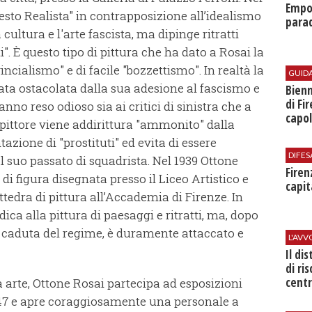
Empol
esto Realista" in contrapposizione all’idealismo
parad
 cultura e l'arte fascista, ma dipinge ritratti
i". È questo tipo di pittura che ha dato a Rosai la
cialismo" e di facile "bozzettismo". In realtà la
GUID
tata ostacolata dalla sua adesione al fascismo e
Bienn
di Fi
nno reso odioso sia ai critici di sinistra che a
capol
 il pittore viene addirittura "ammonito" dalla
tazione di "prostituti" ed evita di essere
DIFES
l suo passato di squadrista. Nel 1939 Ottone
Firen
i figura disegnata presso il Liceo Artistico e
capit
ttedra di pittura all’Accademia di Firenze. In
ica alla pittura di paesaggi e ritratti, ma, dopo
 caduta del regime, è duramente attaccato e
L'AV
Il di
di ri
centr
a arte, Ottone Rosai partecipa ad esposizioni
l '47 e apre coraggiosamente una personale a