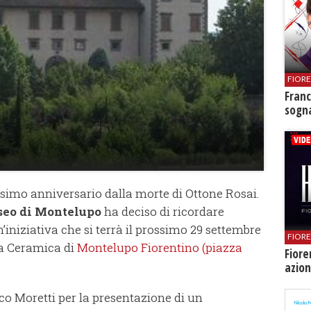
FIOR
Franc
sogna
tesimo anniversario dalla morte di Ottone Rosai.
seo di Montelupo
ha deciso di ricordare
n’iniziativa che si terrà il prossimo 29 settembre
FIOR
lla Ceramica di
Montelupo Fiorentino (piazza
Fiore
azion
co Moretti per la presentazione di un