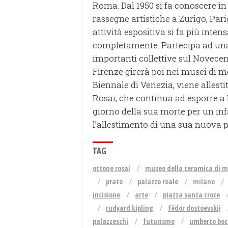
Roma. Dal 1950 si fa conoscere i
rassegne artistiche a Zurigo, Par
attività espositiva si fa più inten
completamente. Partecipa ad una m
importanti collettive sul Novece
Firenze girerà poi nei musei di mol
Biennale di Venezia, viene allesti
Rosai, che continua ad esporre a B
giorno della sua morte per un inf
l’allestimento di una sua nuova 
TAG
ottone rosai
museo della ceramica di 
prato
palazzo reale
milano
incisione
arte
piazza santa croce
rudyard kipling
fëdor dostoevskij
palazzeschi
futurismo
umberto boc