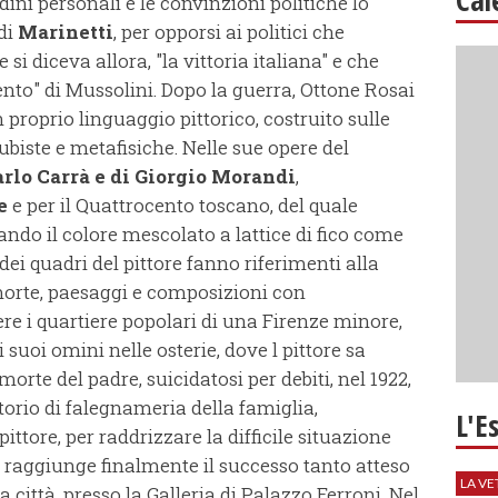
udini personali e le convinzioni politiche lo
 di
Marinetti
, per opporsi ai politici che
i diceva allora, "la vittoria italiana" e che
nto" di Mussolini. Dopo la guerra, Ottone Rosai
proprio linguaggio pittorico, costruito sulle
ubiste e metafisiche. Nelle sue opere del
rlo Carrà e di Giorgio Morandi
,
e
e per il Quattrocento toscano, del quale
ando il colore mescolato a lattice di fico come
dei quadri del pittore fanno riferimenti alla
morte, paesaggi e composizioni con
re i quartiere popolari di una Firenze minore,
 suoi omini nelle osterie, dove l pittore sa
orte del padre, suicidatosi per debiti, nel 1922,
torio di falegnameria della famiglia,
L'E
ittore, per raddrizzare la difficile situazione
 raggiunge finalmente il successo tanto atteso
LA VE
 città, presso la Galleria di Palazzo Ferroni. Nel