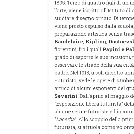
1895. Terzo di quattro figli di un 
l’arte, viene iscritto all’Istituto 
studiare disegno ornato. Di temp
viene presto espulso dalla scuol
preparazione artistica senza tras
Baudelaire, Kipling, Dostoevs
fiorentini, fra i quali
Papini e Pa
grado di esporre le sue incisioni, 
osservare le strade della sua citt
padre. Nel 1913, a soli diciotto a
Futurista, vede le opere di
Umber
amico di alcuni esponenti del gr
Severini
. Dall’aprile al maggio 
"Esposizione libera futurista" del
alcune serate futuriste ed incomin
“
Lacerba
”. Allo scoppio della pri
futurista, si arruola come volonta