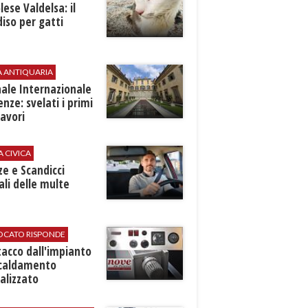
ese Valdelsa: il
iso per gatti
A ANTIQUARIA
ale Internazionale
renze: svelati i primi
avori
A CIVICA
ze e Scandicci
ali delle multe
VOCATO RISPONDE
stacco dall'impianto
scaldamento
alizzato