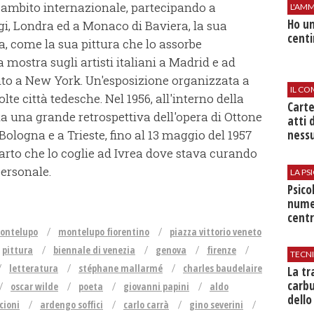
n ambito internazionale, partecipando a
L'AMM
Ho un
igi, Londra ed a Monaco di Baviera, la sua
centi
sa, come la sua pittura che lo assorbe
ostra sugli artisti italiani a Madrid e ad
nto a New York. Un'esposizione organizzata a
IL CO
te città tedesche. Nel 1956, all'interno della
Cart
ta una grande retrospettiva dell'opera di Ottone
atti 
nessu
ologna e a Trieste, fino al 13 maggio del 1957
arto che lo coglie ad Ivrea dove stava curando
personale.
LA P
Psico
nume
centr
montelupo
montelupo fiorentino
piazza vittorio veneto
pittura
biennale di venezia
genova
firenze
TECN
letteratura
stéphane mallarmé
charles baudelaire
​La t
carbu
oscar wilde
poeta
giovanni papini
aldo
dello
cioni
ardengo soffici
carlo carrà
gino severini