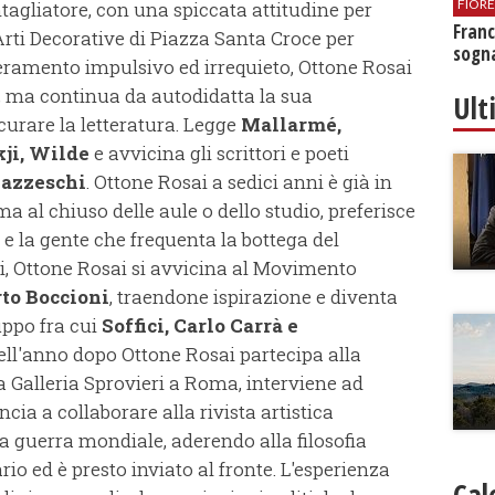
FIOR
intagliatore, con una spiccata attitudine per
Franc
di Arti Decorative di Piazza Santa Croce per
sogna
eramento impulsivo ed irrequieto, Ottone Rosai
a, ma continua da autodidatta la sua
Ult
curare la letteratura. Legge
Mallarmé,
kji, Wilde
e avvicina gli scrittori e poeti
lazzeschi
. Ottone Rosai a sedici anni è già in
ma al chiuso delle aule o dello studio, preferisce
à e la gente che frequenta la bottega del
nni, Ottone Rosai si avvicina al Movimento
to Boccioni
, traendone ispirazione e diventa
uppo fra cui
Soffici, Carlo Carrà e
dell'anno dopo Ottone Rosai partecipa alla
la Galleria Sprovieri a Roma, interviene ad
cia a collaborare alla rivista artistica
ma guerra mondiale, aderendo alla filosofia
rio ed è presto inviato al fronte. L'esperienza
Cal