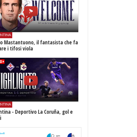
ENTINA
o Mastantuono, il fantasista che fa
re i tifosi viola
ENTINA
ntina - Deportivo La Coruña, gol e
i