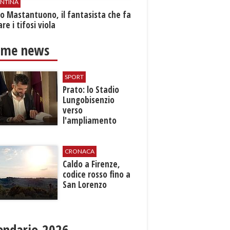
ENTINA
o Mastantuono, il fantasista che fa
re i tifosi viola
ime news
SPORT
Prato: lo Stadio
Lungobisenzio
verso
l'ampliamento
CRONACA
Caldo a Firenze,
codice rosso fino a
San Lorenzo
endario 2026