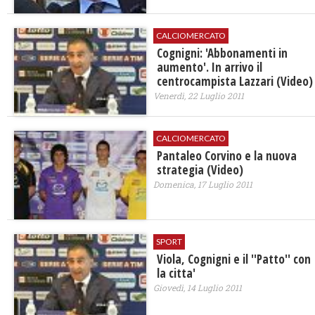
CALCIOMERCATO
Cognigni: 'Abbonamenti in
aumento'. In arrivo il
centrocampista Lazzari (Video)
Venerdì, 22 Luglio 2011
CALCIOMERCATO
Pantaleo Corvino e la nuova
strategia (Video)
Domenica, 17 Luglio 2011
SPORT
Viola, Cognigni e il ''Patto'' con
la citta'
Giovedì, 14 Luglio 2011