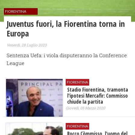
FIORENTINA
Juventus fuori, la Fiorentina torna in
Europa
Venerdì, 28 Luglio 2023
Sentenza Uefa: i viola disputeranno la Conference
League
FIORENTINA
Stadio Fiorentina, tramonta
l'ipotesi Mercafir: Commisso
chiude la partita
Giovedì, 05 Marzo 2020
FIORENTINA
Rocco Còmmisso, l'uomo del