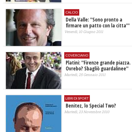
CALCIO
Della Valle: ''Sono pronto a
firmare un patto con la citta'''
Venerdì, 10 Giugno 2011
COVERCIANO
Platini: ''Firenze grande piazza.
Ovrebo? Sbagliò guardalinee''
Martedì, 25 Gennaio 2011
LIBRI DI SPORT
Benitez, lo Special Two?
Martedì, 23 Novembre 2010