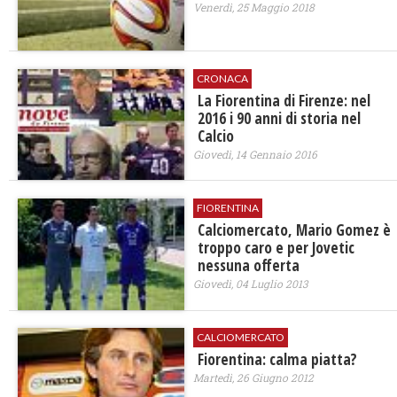
Venerdì, 25 Maggio 2018
CRONACA
La Fiorentina di Firenze: nel
2016 i 90 anni di storia nel
Calcio
Giovedì, 14 Gennaio 2016
FIORENTINA
Calciomercato, Mario Gomez è
troppo caro e per Jovetic
nessuna offerta
Giovedì, 04 Luglio 2013
CALCIOMERCATO
Fiorentina: calma piatta?
Martedì, 26 Giugno 2012