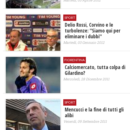
SPORT
Delio Rossi, Corvino e le
turbolenze: ''Siamo qui per
eliminare i dubbi''
Martedì, 03 Gennaio 2012
FIORENTINA
Calciomercato, tutta colpa di
Gilardino?
Mercoledì, 28 Dicembre 2011
SPORT
Mencucci e la fine di tutti gli
alibi
Venerdì, 09 Settembre 2011