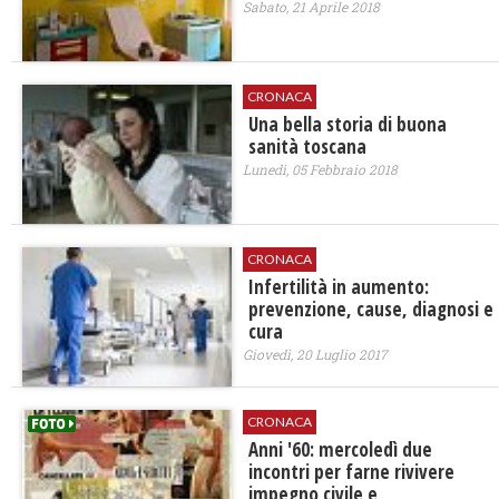
Sabato, 21 Aprile 2018
CRONACA
Una bella storia di buona
sanità toscana
Lunedì, 05 Febbraio 2018
CRONACA
​Infertilità in aumento:
prevenzione, cause, diagnosi e
cura
Giovedì, 20 Luglio 2017
CRONACA
Anni '60: mercoledì due
incontri per farne rivivere
impegno civile e