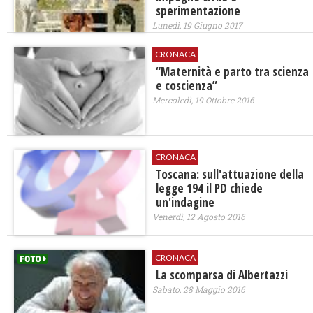
sperimentazione
Lunedì, 19 Giugno 2017
CRONACA
​“Maternità e parto tra scienza
e coscienza”
Mercoledì, 19 Ottobre 2016
CRONACA
Toscana: sull'attuazione della
legge 194 il PD chiede
un'indagine
Venerdì, 12 Agosto 2016
CRONACA
La scomparsa di Albertazzi
Sabato, 28 Maggio 2016