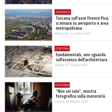
CRONACA
Toscana sull'asse Firenze Pisa,
si misura su aeroporto e area
metropolitana
Mercoledì, 16 Luglio 2014
CULTURA
Fundamentals, uno sguardo
sull’essenza dell’architettura
Sabato, 07 Giugno 2014
CULTURA
"Non sei sola", mostra
fotografica sulla maternità
Lunedì, 26 Maggio 2014