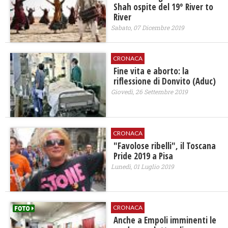
Shah ospite del 19° River to
River
Sabato, 07 Dicembre 2019
CRONACA
Fine vita e aborto: la
riflessione di Donvito (Aduc)
Giovedì, 26 Settembre 2019
CRONACA
"Favolose ribelli", il Toscana
Pride 2019 a Pisa
Lunedì, 01 Luglio 2019
CRONACA
Anche a Empoli imminenti le