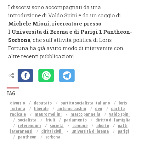
I discorsi sono accompagnati da una
introduzione di Valdo Spini e da un saggio di
Michele Mioni, ricercatore presso
l'Università di Brema e di Parigi 1 Pantheon-
Sorbona
, che sull'attività politica di Loris
Fortuna ha già avuto modo di intervenire con
altre recenti pubblicazioni.
TAG
divorzio
deputato
partito socialista italiano
loris
fortuna
liberale
antonio baslini
deii
partito
radicale
mauro mellini
marco pannella
valdo spini
socialista
friuli
parlamento
diritto di famiglia
referendum
società
comune
aborto
patti
lateranensi
diritti civili
università di brema
parigi
pantheon
sorbona