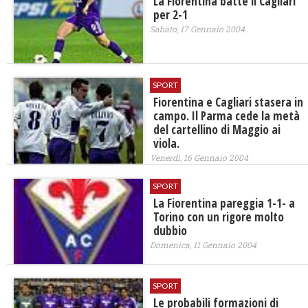
La Fiorentina batte il Cagliari
per 2-1
Sabato, 17 Gennaio 2004
SPORT
Fiorentina e Cagliari stasera in
campo. Il Parma cede la metà
del cartellino di Maggio ai
viola.
Venerdì, 16 Gennaio 2004
SPORT
La Fiorentina pareggia 1-1- a
Torino con un rigore molto
dubbio
Domenica, 11 Gennaio 2004
SPORT
Le probabili formazioni di