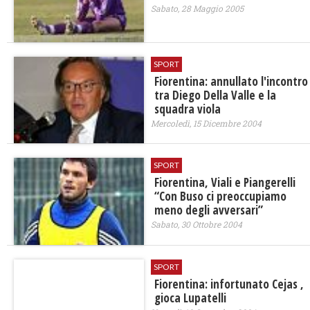
Sabato, 28 Maggio 2005
SPORT
Fiorentina: annullato l'incontro
tra Diego Della Valle e la
squadra viola
Mercoledì, 15 Dicembre 2004
SPORT
Fiorentina, Viali e Piangerelli
“Con Buso ci preoccupiamo
meno degli avversari”
Sabato, 30 Ottobre 2004
SPORT
Fiorentina: infortunato Cejas ,
gioca Lupatelli