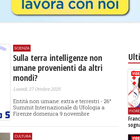
SCIENZA
Ult
Sulla terra intelligenze non
umane provenienti da altri
mondi?
Lunedì, 27 Ottobre 2025
Entità non umane: extra e terrestri - 26°
Summit Internazionale di Ufologia a
FIOR
Firenze domenica 9 novembre
Franc
sogna
CULTURA