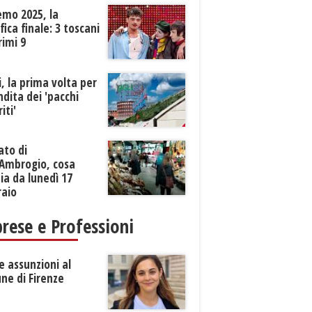
emo 2025, la
ifica finale: 3 toscani
rimi 9
li, la prima volta per
ndita dei 'pacchi
iti'
ato di
’Ambrogio, cosa
a da lunedì 17
raio
rese e Professioni
 assunzioni al
ne di Firenze