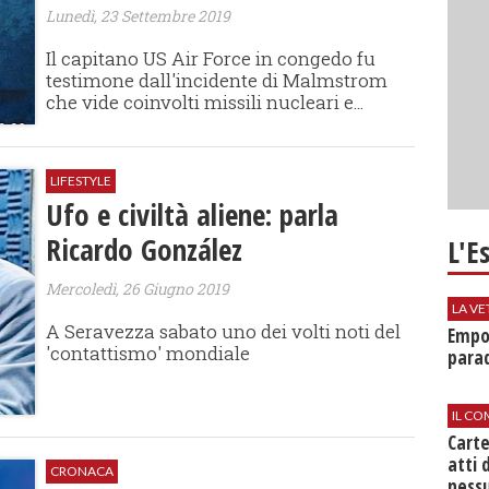
Lunedì, 23 Settembre 2019
Il capitano US Air Force in congedo fu
testimone dall'incidente di Malmstrom
che vide coinvolti missili nucleari e...
LIFESTYLE
Ufo e civiltà aliene: parla
Ricardo González
L'E
Mercoledì, 26 Giugno 2019
LA VE
A Seravezza sabato uno dei volti noti del
Empol
'contattismo' mondiale
parad
IL CO
Cart
atti 
CRONACA
nessu