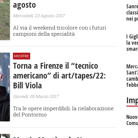
agosto
Sanr
class
Mercoledì, 23 Agosto 2017
nei p
Al via il weekend tricolore con i futuri
campioni della specialità
I Gig
la ve
smarr
MOSTRE
Torna a Firenze il “tecnico
Merc
Sant
americano” di art/tapes/22:
cambi
Bill Viola
febb
Giovedì, 09 Marzo 2017
Imp
Tra le opere imperdibili: la rielaborazione
del Pontormo
Nuove
Comu