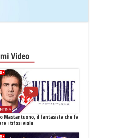
imi Video
ENTINA
o Mastantuono, il fantasista che fa
re i tifosi viola