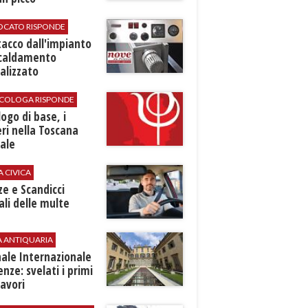
VOCATO RISPONDE
stacco dall'impianto
scaldamento
alizzato
SICOLOGA RISPONDE
logo di base, i
ri nella Toscana
ale
A CIVICA
ze e Scandicci
ali delle multe
A ANTIQUARIA
ale Internazionale
renze: svelati i primi
avori