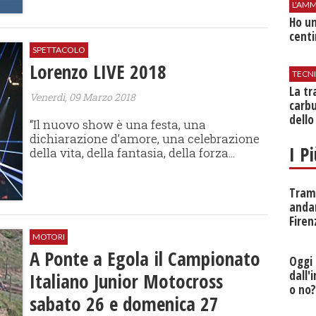
L'AMM
Ho un
centi
SPETTACOLO
Lorenzo LIVE 2018
TECN
​La t
Venerdì, 09 Marzo 2018
carbu
dello
“Il nuovo show è una festa, una
dichiarazione d’amore, una celebrazione
I P
della vita, della fantasia, della forza...
Tramv
anda
Firen
MOTORI
A Ponte a Egola il Campionato
Oggi 
dall'
Italiano Junior Motocross
o no
sabato 26 e domenica 27