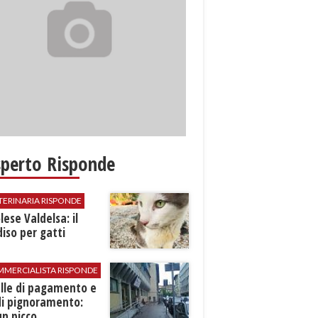
sperto Risponde
TERINARIA RISPONDE
ese Valdelsa: il
iso per gatti
MMERCIALISTA RISPONDE
elle di pagamento e
di pignoramento:
n picco