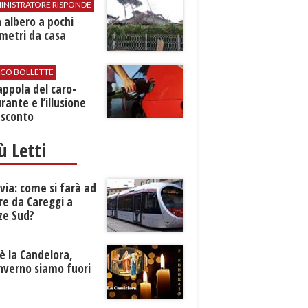
INISTRATORE RISPONDE
 albero a pochi
metri da casa
ICO BOLLETTE
rappola del caro-
rante e l’illusione
 sconto
iù Letti
ia: come si farà ad
re da Careggi a
ze Sud?
è la Candelora,
inverno siamo fuori
?