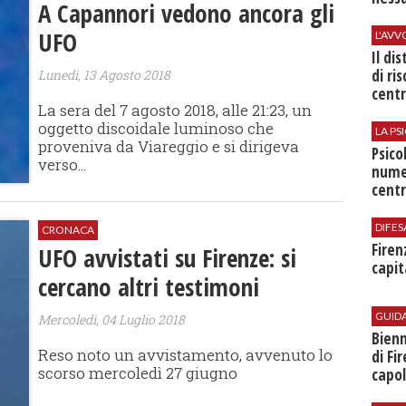
A Capannori vedono ancora gli
UFO
L'AV
Il di
di ri
Lunedì, 13 Agosto 2018
centr
La sera del 7 agosto 2018, alle 21:23, un
oggetto discoidale luminoso che
LA P
proveniva da Viareggio e si dirigeva
Psico
verso...
nume
centr
DIFES
CRONACA
Firen
​UFO avvistati su Firenze: si
capit
cercano altri testimoni
GUID
Mercoledì, 04 Luglio 2018
Bienn
Reso noto un avvistamento, avvenuto lo
di Fi
scorso mercoledì 27 giugno
capol