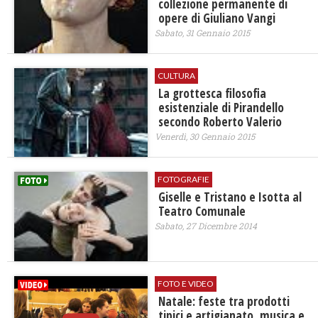
collezione permanente di
opere di Giuliano Vangi
Sabato, 31 Gennaio 2015
CULTURA
La grottesca filosofia
esistenziale di Pirandello
secondo Roberto Valerio
Venerdì, 30 Gennaio 2015
FOTOGRAFIE
Giselle e Tristano e Isotta al
Teatro Comunale
Sabato, 27 Dicembre 2014
FOTO E VIDEO
Natale: feste tra prodotti
tipici e artigianato, musica e