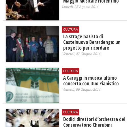
Maggio Musicale Fiorentino
Lunedì, 25 Agosto 2014
CULTURA
La strage nazista di
Castelnuovo Berardenga: un
progetto per ricordare
Venerdì, 27 Giugno 2014
CULTURA
A Careggi in musica ultimo
concerto con Duo Pianistico
Venerdì, 06 Giugno 2014
CULTURA
Dodici direttori d’orchestra del
Conservatorio Cherubini