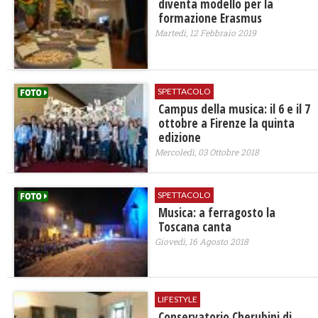
diventa modello per la
formazione Erasmus
Martedì, 12 Febbraio 2019
SPETTACOLO
Campus della musica: il 6 e il 7
ottobre a Firenze la quinta
edizione
Mercoledì, 03 Ottobre 2018
SPETTACOLO
Musica: a ferragosto la
Toscana canta
Giovedì, 16 Agosto 2018
LIFESTYLE
​Conservatorio Cherubini di