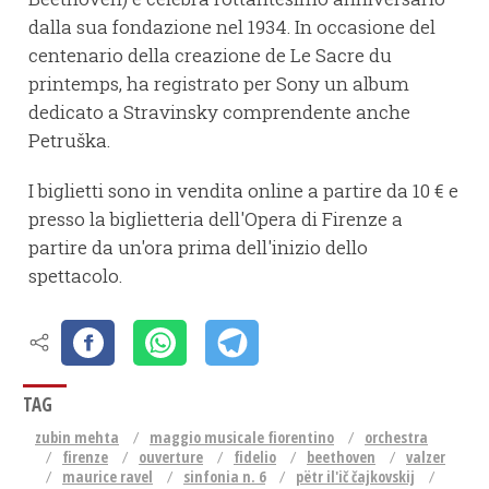
dalla sua fondazione nel 1934. In occasione del
centenario della creazione de Le Sacre du
printemps, ha registrato per Sony un album
dedicato a Stravinsky comprendente anche
Petruška.
I biglietti sono in vendita online a partire da 10 € e
presso la biglietteria dell'Opera di Firenze a
partire da un'ora prima dell'inizio dello
spettacolo.
TAG
zubin mehta
maggio musicale fiorentino
orchestra
firenze
ouverture
fidelio
beethoven
valzer
maurice ravel
sinfonia n. 6
pëtr il'ič čajkovskij