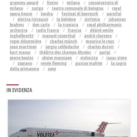
grammy award
fiorini
milano
conservatorio di
milano
zurigo
teatro comunale di bologna
royal
opera house
londra
festival di bayreuth
parsifal
elettra (strauss)
la bohème
sinfonia
johannes
brahms
don carlo
la traviata
royal philharmonic
orchestra
radio france
francia
désiré-emile
inghelbrecht
manuel rosenthal
andré cluytens
roger désormière
charles münch
maurice le roux
jean martinon
sergiu celibidache
charles dutoit
kurt masur
théâtre des champs-élysées
parigi
pierre boulez
olivier messiaen
violinista
isaac stern
soprano
renée fleming
gustav mahler
la sagra
della primavera
sony
IN EVIDENZA