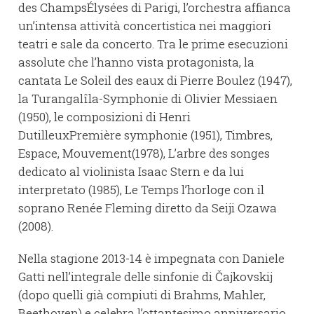
des ChampsÉlysées di Parigi, l’orchestra affianca
un’intensa attività concertistica nei maggiori
teatri e sale da concerto. Tra le prime esecuzioni
assolute che l’hanno vista protagonista, la
cantata Le Soleil des eaux di Pierre Boulez (1947),
la Turangalîla-Symphonie di Olivier Messiaen
(1950), le composizioni di Henri
DutilleuxPremière symphonie (1951), Timbres,
Espace, Mouvement(1978), L’arbre des songes
dedicato al violinista Isaac Stern e da lui
interpretato (1985), Le Temps l’horloge con il
soprano Renée Fleming diretto da Seiji Ozawa
(2008).
Nella stagione 2013-14 è impegnata con Daniele
Gatti nell’integrale delle sinfonie di Čajkovskij
(dopo quelli già compiuti di Brahms, Mahler,
Beethoven) e celebra l’ottantesimo anniversario