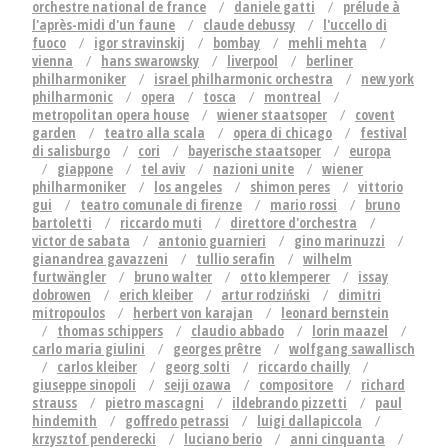
orchestre national de france
daniele gatti
prélude à
l'après-midi d'un faune
claude debussy
l'uccello di
fuoco
igor stravinskij
bombay
mehli mehta
vienna
hans swarowsky
liverpool
berliner
philharmoniker
israel philharmonic orchestra
new york
philharmonic
opera
tosca
montreal
metropolitan opera house
wiener staatsoper
covent
garden
teatro alla scala
opera di chicago
festival
di salisburgo
cori
bayerische staatsoper
europa
giappone
tel aviv
nazioni unite
wiener
philharmoniker
los angeles
shimon peres
vittorio
gui
teatro comunale di firenze
mario rossi
bruno
bartoletti
riccardo muti
direttore d'orchestra
victor de sabata
antonio guarnieri
gino marinuzzi
gianandrea gavazzeni
tullio serafin
wilhelm
furtwängler
bruno walter
otto klemperer
issay
dobrowen
erich kleiber
artur rodziński
dimitri
mitropoulos
herbert von karajan
leonard bernstein
thomas schippers
claudio abbado
lorin maazel
carlo maria giulini
georges prêtre
wolfgang sawallisch
carlos kleiber
georg solti
riccardo chailly
giuseppe sinopoli
seiji ozawa
compositore
richard
strauss
pietro mascagni
ildebrando pizzetti
paul
hindemith
goffredo petrassi
luigi dallapiccola
krzysztof penderecki
luciano berio
anni cinquanta