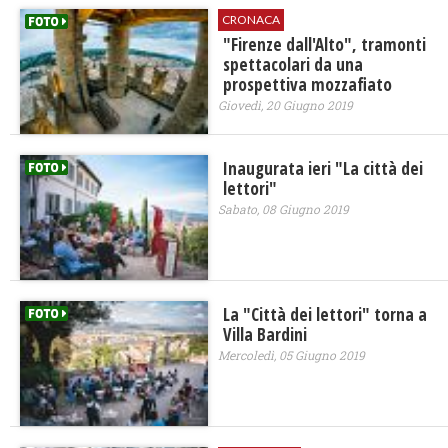
CRONACA
"Firenze dall'Alto", tramonti
spettacolari da una
prospettiva mozzafiato
Giovedì, 20 Giugno 2019
Inaugurata ieri "La città dei
lettori"
Sabato, 08 Giugno 2019
La "Città dei lettori" torna a
Villa Bardini
Mercoledì, 05 Giugno 2019