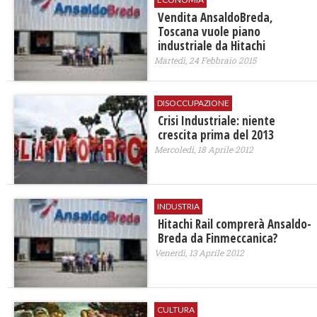
Vendita AnsaldoBreda,
Toscana vuole piano
industriale da Hitachi
Martedì, 24 Febbraio 2015
DISOCCUPAZIONE
Crisi Industriale: niente
crescita prima del 2013
Mercoledì, 18 Aprile 2012
INDUSTRIA
Hitachi Rail comprerà Ansaldo-
Breda da Finmeccanica?
Venerdì, 13 Aprile 2012
CULTURA