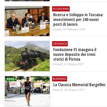
ECONOMIA
Ricerca e Sviluppo in Toscana:
investimenti per 240 nuovi
posti di lavoro
Lunedì, 19 Febbraio 2018
CRONACA
Fondazione FS inaugura il
nuovo deposito dei treni
storici di Pistoia
Giovedì, 12 Ottobre 2017
RUNNING
La Classica Memorial Bargellini
Venerdì, 02 Giugno 2017