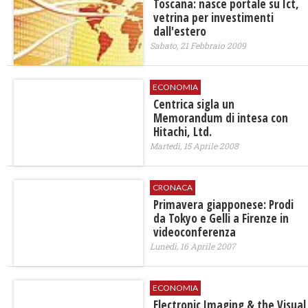
Toscana: nasce portale su Ict,
vetrina per investimenti
dall'estero
Sabato, 21 Febbraio 2009
ECONOMIA
Centrica sigla un
Memorandum di intesa con
Hitachi, Ltd.
Martedì, 15 Aprile 2008
CRONACA
Primavera giapponese: Prodi
da Tokyo e Gelli a Firenze in
videoconferenza
Lunedì, 16 Aprile 2007
ECONOMIA
Electronic Imaging & the Visual