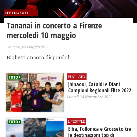
SPETTACOLO
Tananai in concerto a Firenze
mercoledì 10 maggio
Venerdì, 05 Maggio 2023
Biglietti ancora disponibili
PUGILATO
Jhinaoui, Cataldi e Diani
Campioni Regionali Elite 2022
Lunedì, 14 Novembre 2022
LIFESTYLE
Elba, Follonica e Grosseto tra
le destinazioni top di