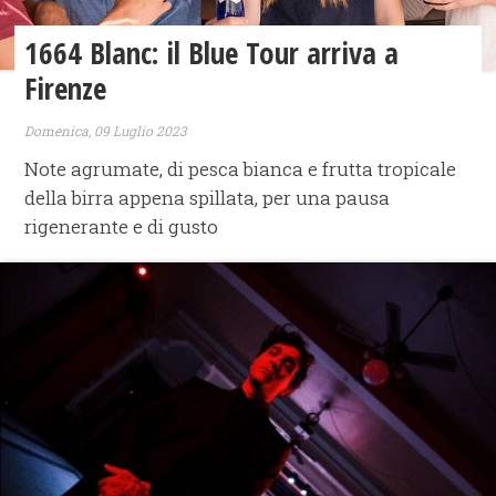
1664 Blanc: il Blue Tour arriva a
Firenze
Domenica, 09 Luglio 2023
Note agrumate, di pesca bianca e frutta tropicale
della birra appena spillata, per una pausa
rigenerante e di gusto