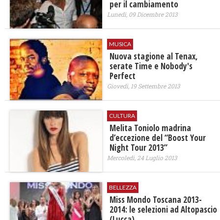
per il cambiamento
Lunedì, 09 Dicembre 2013
MUSICA
Nuova stagione al Tenax,
serate Time e Nobody's
Perfect
Giovedì, 19 Settembre 2013
CULTURA
Melita Toniolo madrina
d’eccezione del “Boost Your
Night Tour 2013”
Mercoledì, 24 Luglio 2013
BELLEZZA
Miss Mondo Toscana 2013-
2014: le selezioni ad Altopascio
(Lucca)