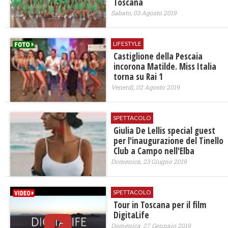
Toscana
Sabato, 03 Agosto 2019
LIFESTYLE
Castiglione della Pescaia
incorona Matilde. Miss Italia
torna su Rai 1
Venerdì, 02 Agosto 2019
SPETTACOLO
Giulia De Lellis special guest
per l'inaugurazione del Tinello
Club a Campo nell'Elba
Domenica, 23 Giugno 2019
SPETTACOLO
Tour in Toscana per il film
DigitaLife
Domenica, 27 Gennaio 2019