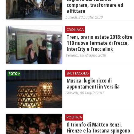
comprare, trasformare ed
affittare
Lunedì, 23 Luglio 2018
CRONACA
Treni, orario estate 2018: oltre
110 nuove fermate di Frecce,
InterCity e Freccialink
Venerdì, 08 Giugno 2018
SPETTACOLO
Musica: luglio ricco di
appuntamenti in Versilia
Giovedì, 06 Luglio 2017
POLITICA
Il trionfo di Matteo Renzi,
Firenze e la Toscana spingono