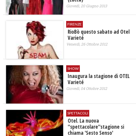
Giovedì, 20 Giugno 2013
FIRENZE
RioBò questo sabato ad Otel
Varieté
Venerdì, 26 Ottobre 2012
SHOW
Inaugura la stagione di OTEL
Varieté
Giovedì, 04 Ottobre 2012
SPETTACOLI
Otel. La nuova
''spettacolare''stagione si
chiama 'Sesto Senso'