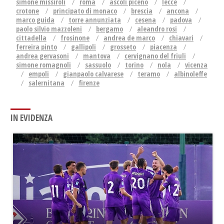
simone missiroli
roma
ascoli piceno
lecce
crotone
principato di monaco
brescia
ancona
marco guida
torre annunziata
cesena
padova
paolo silvio mazzoleni
bergamo
aleandro rosi
cittadella
frosinone
andrea de marco
chiavari
ferreira pinto
gallipoli
grosseto
piacenza
andrea gervasoni
mantova
cervignano del friuli
simone romagnoli
sassuolo
torino
nola
vicenza
empoli
gianpaolo calvarese
teramo
albinoleffe
salernitana
firenze
IN EVIDENZA