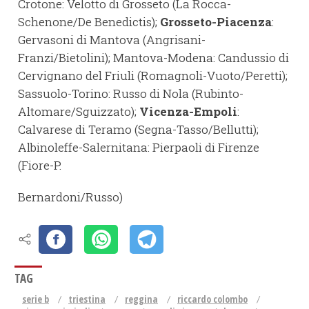
Crotone: Velotto di Grosseto (La Rocca-
Schenone/De Benedictis);
Grosseto-Piacenza
:
Gervasoni di Mantova (Angrisani-
Franzi/Bietolini); Mantova-Modena: Candussio di
Cervignano del Friuli (Romagnoli-Vuoto/Peretti);
Sassuolo-Torino: Russo di Nola (Rubinto-
Altomare/Sguizzato);
Vicenza-Empoli
:
Calvarese di Teramo (Segna-Tasso/Bellutti);
Albinoleffe-Salernitana: Pierpaoli di Firenze
(Fiore-P.
Bernardoni/Russo)
TAG
serie b
triestina
reggina
riccardo colombo