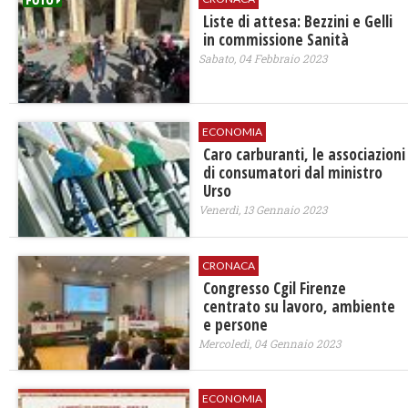
Liste di attesa: Bezzini e Gelli
in commissione Sanità
Sabato, 04 Febbraio 2023
ECONOMIA
Caro carburanti, le associazioni
di consumatori dal ministro
Urso
Venerdì, 13 Gennaio 2023
CRONACA
Congresso Cgil Firenze
centrato su lavoro, ambiente
e persone
Mercoledì, 04 Gennaio 2023
ECONOMIA