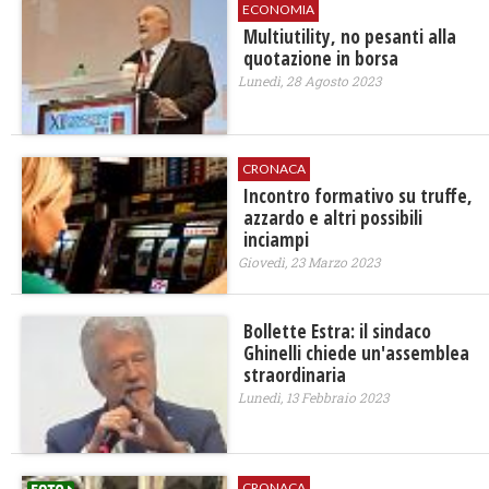
ECONOMIA
Multiutility, no pesanti alla
quotazione in borsa
Lunedì, 28 Agosto 2023
CRONACA
Incontro formativo su truffe,
azzardo e altri possibili
inciampi
Giovedì, 23 Marzo 2023
Bollette Estra: il sindaco
Ghinelli chiede un'assemblea
straordinaria
Lunedì, 13 Febbraio 2023
CRONACA