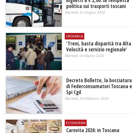
​Biglietti a € 2,00: la tempesta
politica sui trasporti toscani
Martedì, 16 Giugno 2026
CRONACA
'Treni, basta disparità tra Alta
Velocità e servizio regionale'
Martedì, 03 Marzo 2026
Decreto Bollette, la bocciatura
di Federconsumatori Toscana e
Spi Cgil
Martedì, 24 Febbraio 2026
ECONOMIA
Carovita 2026: in Toscana