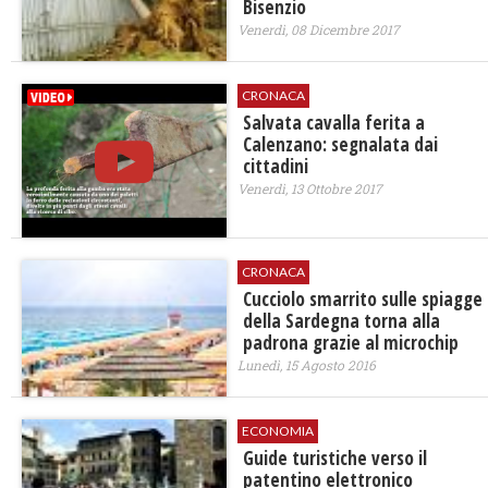
Bisenzio
Venerdì, 08 Dicembre 2017
CRONACA
Salvata cavalla ferita a
Calenzano: segnalata dai
cittadini
Venerdì, 13 Ottobre 2017
CRONACA
Cucciolo smarrito sulle spiagge
della Sardegna torna alla
padrona grazie al microchip
Lunedì, 15 Agosto 2016
ECONOMIA
Guide turistiche verso il
patentino elettronico