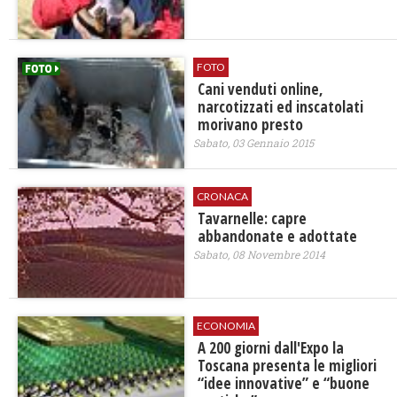
FOTO
Cani venduti online,
narcotizzati ed inscatolati
morivano presto
Sabato, 03 Gennaio 2015
CRONACA
Tavarnelle: capre
abbandonate e adottate
Sabato, 08 Novembre 2014
ECONOMIA
A 200 giorni dall'Expo la
Toscana presenta le migliori
“idee innovative” e “buone