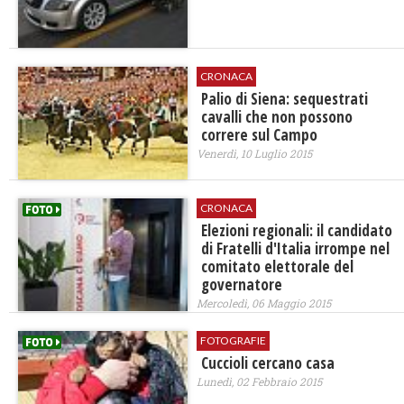
CRONACA
Palio di Siena: sequestrati
cavalli che non possono
correre sul Campo
Venerdì, 10 Luglio 2015
CRONACA
Elezioni regionali: il candidato
di Fratelli d'Italia irrompe nel
comitato elettorale del
governatore
Mercoledì, 06 Maggio 2015
FOTOGRAFIE
Cuccioli cercano casa
Lunedì, 02 Febbraio 2015