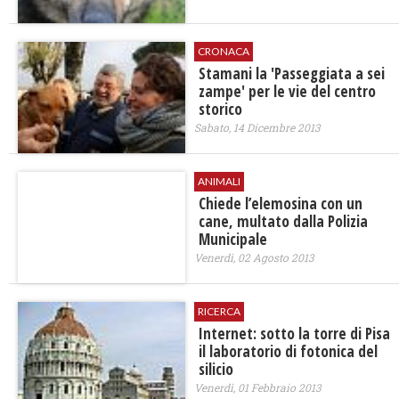
CRONACA
Stamani la 'Passeggiata a sei
zampe' per le vie del centro
storico
Sabato, 14 Dicembre 2013
ANIMALI
Chiede l’elemosina con un
cane, multato dalla Polizia
Municipale
Venerdì, 02 Agosto 2013
RICERCA
Internet: sotto la torre di Pisa
il laboratorio di fotonica del
silicio
Venerdì, 01 Febbraio 2013