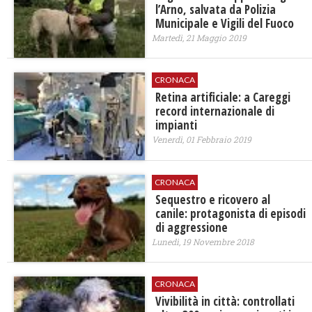
l’Arno, salvata da Polizia
Municipale e Vigili del Fuoco
Martedì, 21 Maggio 2019
CRONACA
Retina artificiale: a Careggi
record internazionale di
impianti
Venerdì, 01 Febbraio 2019
CRONACA
Sequestro e ricovero al
canile: protagonista di episodi
di aggressione
Lunedì, 19 Novembre 2018
CRONACA
​Vivibilità in città: controllati