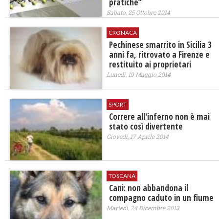
pratiche”
Sabato, 25 Ottobre 2014
CRONACA
Pechinese smarrito in Sicilia 3
anni fa, ritrovato a Firenze e
restituito ai proprietari
Lunedì, 19 Maggio 2014
SPORT
​Correre all'inferno non è mai
stato così divertente
Giovedì, 17 Aprile 2014
TOSCANA
Cani: non abbandona il
compagno caduto in un fiume
Martedì, 24 Dicembre 2013