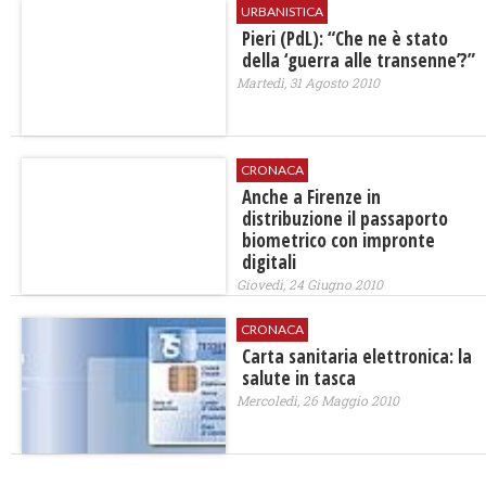
URBANISTICA
Pieri (PdL): “Che ne è stato
della ‘guerra alle transenne’?”
Martedì, 31 Agosto 2010
CRONACA
Anche a Firenze in
distribuzione il passaporto
biometrico con impronte
digitali
Giovedì, 24 Giugno 2010
CRONACA
Carta sanitaria elettronica: la
salute in tasca
Mercoledì, 26 Maggio 2010