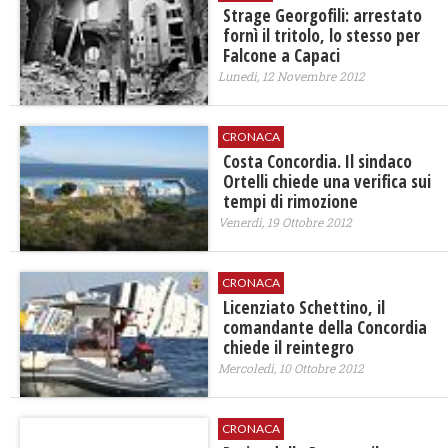
Strage Georgofili: arrestato
fornì il tritolo, lo stesso per
Falcone a Capaci
Lunedì, 12 Novembre 2012
CRONACA
Costa Concordia. Il sindaco
Ortelli chiede una verifica sui
tempi di rimozione
Venerdì, 19 Ottobre 2012
CRONACA
Licenziato Schettino, il
comandante della Concordia
chiede il reintegro
Mercoledì, 10 Ottobre 2012
CRONACA