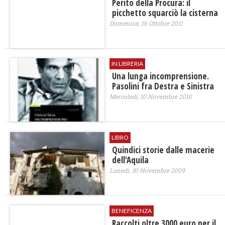
Perito della Procura: il
picchetto squarciò la cisterna
Domenica, 16 Ottobre 2011
IN LIBRERIA
Una lunga incomprensione.
Pasolini fra Destra e Sinistra
Mercoledì, 10 Novembre 2010
LIBRO
Quindici storie dalle macerie
dell'Aquila
Lunedì, 30 Novembre 2009
BENEFICENZA
Raccolti oltre 3000 euro per il