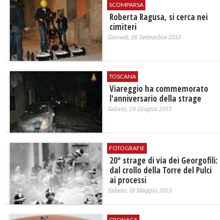
SCOMPARSA
Roberta Ragusa, si cerca nei
cimiteri
Giovedì, 05 Settembre 2013
TOSCANA
Viareggio ha commemorato
l'anniversario della strage
Sabato, 29 Giugno 2013
FOTOGRAFIE
20° strage di via dei Georgofili:
dal crollo della Torre del Pulci
ai processi
Sabato, 18 Maggio 2013
CRONACA