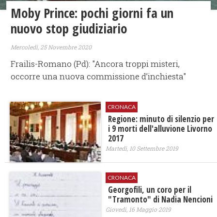
Moby Prince: pochi giorni fa un
nuovo stop giudiziario
Mercoledì, 25 Novembre 2020
Frailis-Romano (Pd): "Ancora troppi misteri,
occorre una nuova commissione d’inchiesta"
CRONACA
Regione: minuto di silenzio per
i 9 morti dell'alluvione Livorno
2017
Martedì, 10 Settembre 2019
CRONACA
Georgofili, un coro per il
"Tramonto" di Nadia Nencioni
Giovedì, 16 Maggio 2019