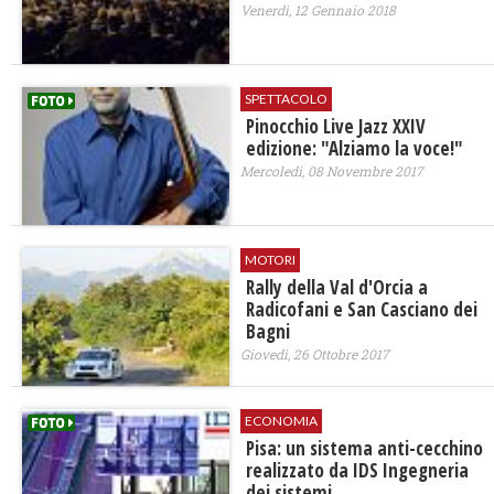
Venerdì, 12 Gennaio 2018
SPETTACOLO
Pinocchio Live Jazz XXIV
edizione: "Alziamo la voce!"
Mercoledì, 08 Novembre 2017
MOTORI
Rally della Val d'Orcia a
Radicofani e San Casciano dei
Bagni
Giovedì, 26 Ottobre 2017
ECONOMIA
Pisa: un sistema anti-cecchino
realizzato da IDS Ingegneria
dei sistemi