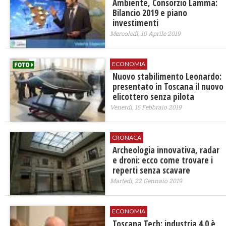
​Ambiente, Consorzio Lamma:
Bilancio 2019 e piano
investimenti
Mercoledì, 10 Aprile 2019
ECONOMIA
Nuovo stabilimento Leonardo:
presentato in Toscana il nuovo
elicottero senza pilota
Venerdì, 15 Febbraio 2019
CRONACA
​Archeologia innovativa, radar
e droni: ecco come trovare i
reperti senza scavare
Martedì, 22 Gennaio 2019
ECONOMIA
​Toscana Tech: industria 4.0 è