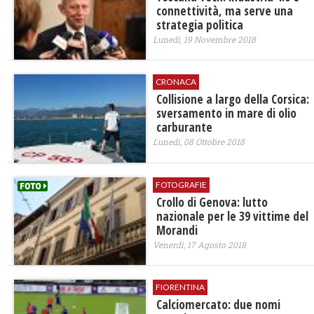
connettività, ma serve una
strategia politica
Lunedì, 19 Novembre 2018
CRONACA
​Collisione a largo della Corsica:
sversamento in mare di olio
carburante
Lunedì, 08 Ottobre 2018
FOTOGRAFIE
Crollo di Genova: lutto
nazionale per le 39 vittime del
Morandi
Venerdì, 17 Agosto 2018
FIORENTINA
Calciomercato: due nomi