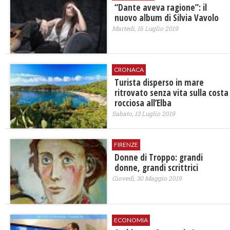
“Dante aveva ragione”: il
nuovo album di Silvia Vavolo
Martedì, 16 Luglio 2019
CRONACA
Turista disperso in mare
ritrovato senza vita sulla costa
rocciosa all’Elba
Sabato, 13 Luglio 2019
FIRENZE
​Donne di Troppo: grandi
donne, grandi scrittrici
Giovedì, 30 Maggio 2019
ECONOMIA