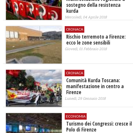
sostegno della resistenza
kurda
Mercoledì, 04 Aprile 2018
CRONACA
​Rischio terremoto a Firenze:
ecco le zone sensibili
Giovedì, 01 Febbraio 2018
CRONACA
Comunità Kurda Toscana:
manifestazione in centro a
Firenze
Lunedì, 29 Gennaio 2018
ECONOMIA
Turismo dei Congressi: cresce il
Polo di Firenze