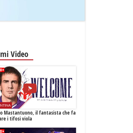
imi Video
ENTINA
o Mastantuono, il fantasista che fa
re i tifosi viola