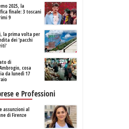
emo 2025, la
ifica finale: 3 toscani
rimi 9
li, la prima volta per
ndita dei 'pacchi
iti'
ato di
’Ambrogio, cosa
a da lunedì 17
raio
rese e Professioni
 assunzioni al
ne di Firenze