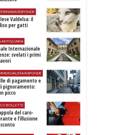
TERINARIA RISPONDE
ese Valdelsa: il
iso per gatti
A ANTIQUARIA
ale Internazionale
renze: svelati i primi
avori
MMERCIALISTA RISPONDE
elle di pagamento e
di pignoramento:
n picco
ICO BOLLETTE
rappola del caro-
rante e l’illusione
 sconto