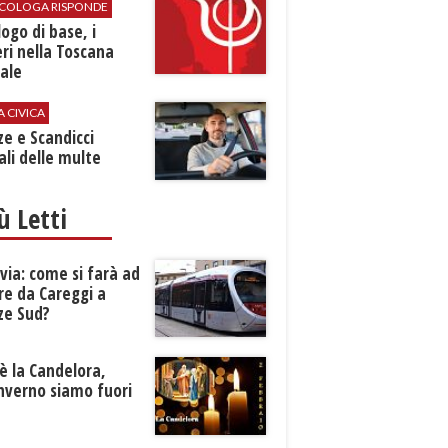
SICOLOGA RISPONDE
logo di base, i
ri nella Toscana
ale
A CIVICA
ze e Scandicci
ali delle multe
iù Letti
ia: come si farà ad
re da Careggi a
ze Sud?
è la Candelora,
inverno siamo fuori
?