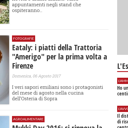
appuntamenti negli stand che
ospiteranno...
FOTOGRAFIE
Eataly: i piatti della Trattoria
"Amerigo" per la prima volta a
Firenze
L'E
Domenica, 06 Agosto 2017
L'AMM
I veri sapori emiliani sono i protagonisti
Ho un
del mese di agosto nella cucina
centi
dell’Osteria di Sopra
L'AV
Il di
AGROALIMENTARE
di ri
Mukki Day 2016: si rinnova la
centr