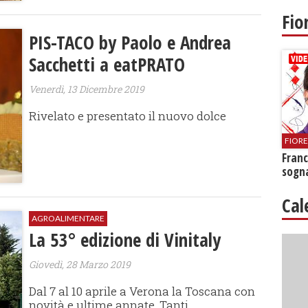
Fio
PIS-TACO by Paolo e Andrea
Sacchetti a eatPRATO
Venerdì, 13 Dicembre 2019
Rivelato e presentato il nuovo dolce
FIOR
Franc
sogna
Cal
AGROALIMENTARE
​La 53° edizione di Vinitaly
Giovedì, 28 Marzo 2019
Dal 7 al 10 aprile a Verona la Toscana con
novità e ultime annate. Tanti