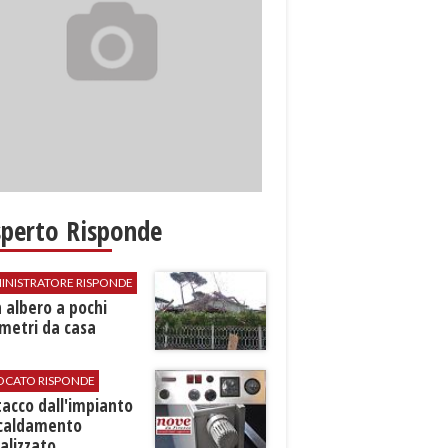
sperto Risponde
INISTRATORE RISPONDE
 albero a pochi
metri da casa
VOCATO RISPONDE
stacco dall'impianto
scaldamento
alizzato