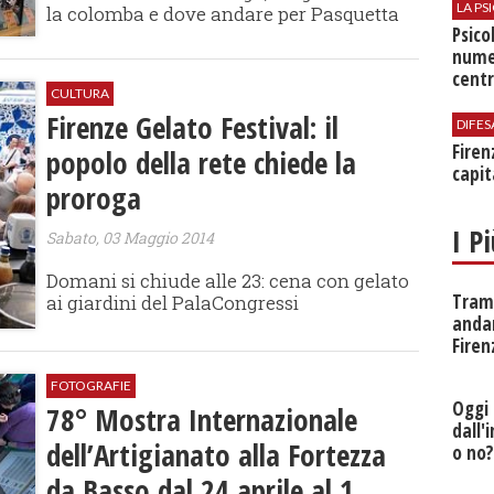
LA P
la colomba e dove andare per Pasquetta
Psico
nume
centr
CULTURA
Firenze Gelato Festival: il
DIFES
Firen
popolo della rete chiede la
capit
proroga
I P
Sabato, 03 Maggio 2014
Domani si chiude alle 23: cena con gelato
Tramv
ai giardini del PalaCongressi
anda
Firen
FOTOGRAFIE
Oggi 
78° Mostra Internazionale
dall'
dell’Artigianato alla Fortezza
o no
da Basso dal 24 aprile al 1