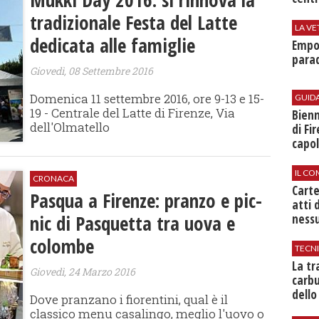
tradizionale Festa del Latte
LA VE
dedicata alle famiglie
Empol
parad
Giovedì, 08 Settembre 2016
Domenica 11 settembre 2016, ore 9-13 e 15-
GUID
19 - Centrale del Latte di Firenze, Via
Bienn
dell'Olmatello
di Fi
capol
IL CO
CRONACA
Cart
Pasqua a Firenze: pranzo e pic-
atti 
nic di Pasquetta tra uova e
nessu
colombe
TECN
​La t
Giovedì, 24 Marzo 2016
carbu
dello
Dove pranzano i fiorentini, qual è il
classico menu casalingo, meglio l'uovo o