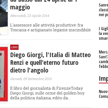
Sanr
maggio
class
nei p
Mercoledì, 23 Aprile 2014
L'assessore alle attività produttive: fra
I Gig
Toscana e artigianato legame inscindibile
la ve
smarr
LIBRI
Merc
Diego Giorgi, l'Italia di Matteo
Sant
Renzi e quell'eterno futuro
cambi
febb
dietro l'angolo
Imp
Giovedì, 05 Settembre 2013
Il libro del giornalista di FirenzeToday
Nuove
Diego Giorgi, sulle orme del golden boy
Comu
della politica italiana, edito da...