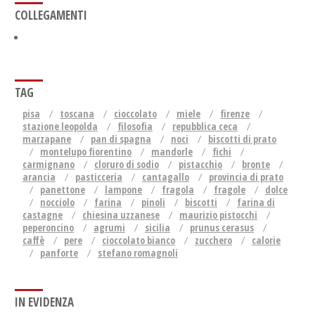
COLLEGAMENTI
TAG
pisa
toscana
cioccolato
miele
firenze
stazione leopolda
filosofia
repubblica ceca
marzapane
pan di spagna
noci
biscotti di prato
montelupo fiorentino
mandorle
fichi
carmignano
cloruro di sodio
pistacchio
bronte
arancia
pasticceria
cantagallo
provincia di prato
panettone
lampone
fragola
fragole
dolce
nocciolo
farina
pinoli
biscotti
farina di
castagne
chiesina uzzanese
maurizio pistocchi
peperoncino
agrumi
sicilia
prunus cerasus
caffè
pere
cioccolato bianco
zucchero
calorie
panforte
stefano romagnoli
IN EVIDENZA