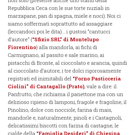
non solo (presente anche uno stand della
Repubblica Ceca con le sue torte nuziali in
marzapane, pan di spagna, miele e noci). Noi ci
siamo soffermati soprattutto ad assaggiare
(leccandoci poi le dita)… i gustosi “cantucci
d’autore” (
“Sfizio SRL” di Montelupo
Fiorentino
) alla mandorla, ai fichi di
Carmignano, al passito e sale marino, ai
pistacchi di Bronte, al cioccolato e arancia, quindi
al cioccolato d’autore; i tre dolci rigorosamente
registrati ed inimitabili del
“Forno Pasticceria
Ciolini” di Cantagallo (Prato)
, vale a dire: il
Panfrutto, che richiama il panettone ma con un
delizioso ripieno di lamponi, fragole e fragoline, il
Pinolino, dolce con nocciole, farina di mais,
mandorle e, naturalmente, pinoli e i Castagnoli,
delicatissimi biscotti con farina di castagne; le
cialde della
“Famiglia Desideri” di Chiesina