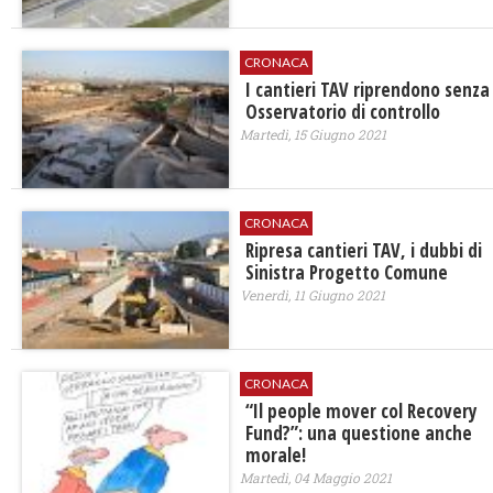
CRONACA
I cantieri TAV riprendono senza
Osservatorio di controllo
Martedì, 15 Giugno 2021
CRONACA
Ripresa cantieri TAV, i dubbi di
Sinistra Progetto Comune
Venerdì, 11 Giugno 2021
CRONACA
“Il people mover col Recovery
Fund?”: una questione anche
morale!
Martedì, 04 Maggio 2021