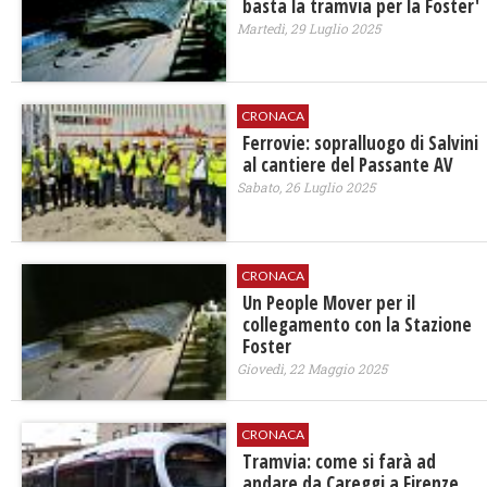
basta la tramvia per la Foster'
Martedì, 29 Luglio 2025
CRONACA
Ferrovie: sopralluogo di Salvini
al cantiere del Passante AV
Sabato, 26 Luglio 2025
CRONACA
Un People Mover per il
collegamento con la Stazione
Foster
Giovedì, 22 Maggio 2025
CRONACA
Tramvia: come si farà ad
andare da Careggi a Firenze