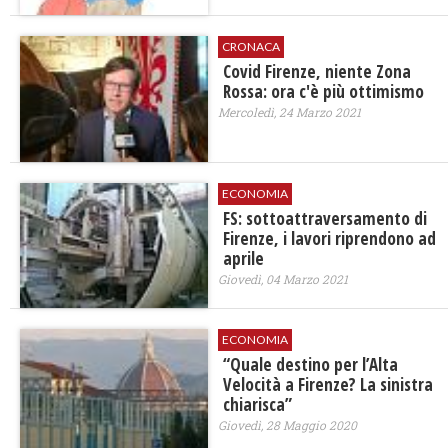
CRONACA
Covid Firenze, niente Zona
Rossa: ora c'è più ottimismo
Mercoledì, 24 Marzo 2021
ECONOMIA
FS: sottoattraversamento di
Firenze, i lavori riprendono ad
aprile
Giovedì, 04 Marzo 2021
ECONOMIA
“Quale destino per l’Alta
Velocità a Firenze? La sinistra
chiarisca”
Giovedì, 28 Maggio 2020