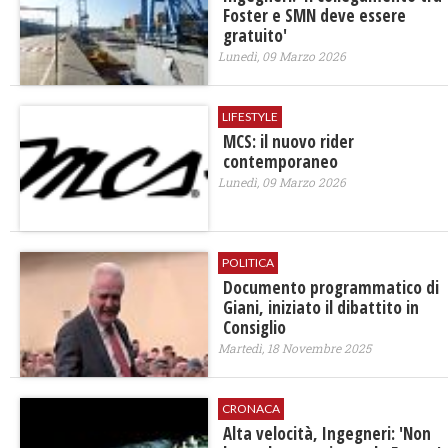
Foster e SMN deve essere
gratuito'
Lunedì, 09 Marzo 2026
LIFESTYLE
MCS: il nuovo rider
contemporaneo
Lunedì, 09 Marzo 2026
POLITICA
Documento programmatico di
Giani, iniziato il dibattito in
Consiglio
Martedì, 18 Novembre 2025
CRONACA
Alta velocità, Ingegneri: 'Non