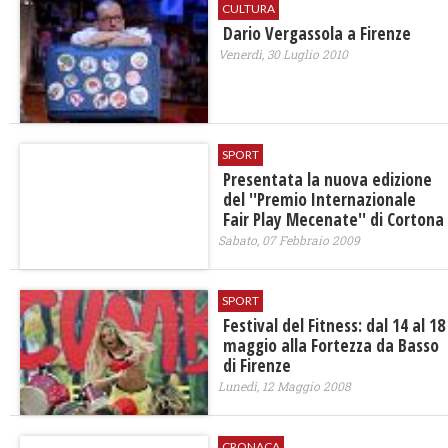
CULTURA
Dario Vergassola a Firenze
Venerdì, 30 Luglio 2010
SPORT
Presentata la nuova edizione
del ''Premio Internazionale
Fair Play Mecenate'' di Cortona
Sabato, 07 Febbraio 2009
SPORT
Festival del Fitness: dal 14 al 18
maggio alla Fortezza da Basso
di Firenze
Lunedì, 12 Maggio 2008
CRONACA