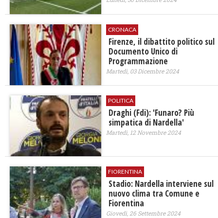
CRONACA
Firenze, il dibattito politico sul
Documento Unico di
Programmazione
Martedì, 03 Dicembre 2024
POLITICA
Draghi (Fdi): 'Funaro? Più
simpatica di Nardella'
Martedì, 12 Novembre 2024
FIORENTINA
Stadio: Nardella interviene sul
nuovo clima tra Comune e
Fiorentina
Giovedì, 26 Settembre 2024