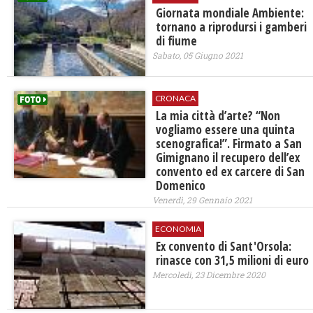
Giornata mondiale Ambiente:
tornano a riprodursi i gamberi
di fiume
Sabato, 05 Giugno 2021
CRONACA
La mia città d’arte? “Non
vogliamo essere una quinta
scenografica!”. Firmato a San
Gimignano il recupero dell’ex
convento ed ex carcere di San
Domenico
Venerdì, 29 Gennaio 2021
ECONOMIA
Ex convento di Sant'Orsola:
rinasce con 31,5 milioni di euro
Mercoledì, 23 Dicembre 2020