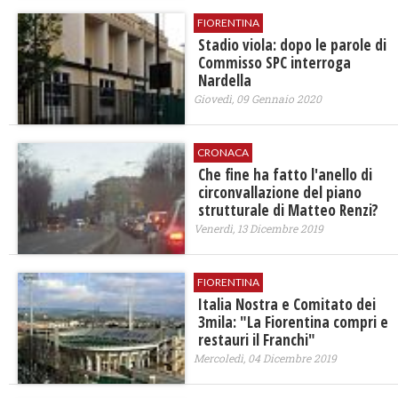
FIORENTINA
Stadio viola: dopo le parole di
Commisso SPC interroga
Nardella
Giovedì, 09 Gennaio 2020
CRONACA
Che fine ha fatto l'anello di
circonvallazione del piano
strutturale di Matteo Renzi?
Venerdì, 13 Dicembre 2019
FIORENTINA
Italia Nostra e Comitato dei
3mila: "La Fiorentina compri e
restauri il Franchi"
Mercoledì, 04 Dicembre 2019