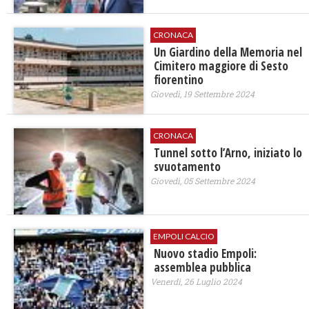
CRONACA
Un Giardino della Memoria nel
Cimitero maggiore di Sesto
fiorentino
Giovedì, 19 Settembre 2024
CRONACA
Tunnel sotto l’Arno, iniziato lo
svuotamento
Giovedì, 05 Settembre 2024
EMPOLI CALCIO
Nuovo stadio Empoli:
assemblea pubblica
Venerdì, 26 Luglio 2024