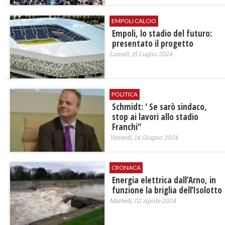
EMPOLI CALCIO
Empoli, lo stadio del futuro:
presentato il progetto
Lunedì, 15 Luglio 2024
POLITICA
Schmidt: ' Se sarò sindaco,
stop ai lavori allo stadio
Franchi"
Venerdì, 14 Giugno 2024
CRONACA
Energia elettrica dall’Arno, in
funzione la briglia dell’Isolotto
Martedì, 02 Aprile 2024