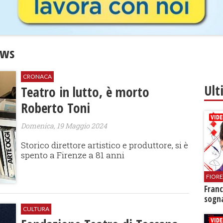
ews
CRONACA
Ult
Teatro in lutto, è morto
Roberto Toni
Domenica, 19 Maggio 2024
Storico direttore artistico e produttore, si è
spento a Firenze a 81 anni
FIOR
Franc
sogna
CULTURA