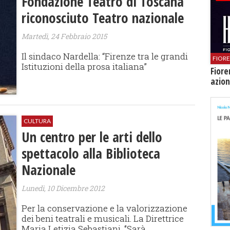
Fondazione Teatro di Toscana
riconosciuto Teatro nazionale
Martedì, 24 Febbraio 2015
Il sindaco Nardella: “Firenze tra le grandi
FIOR
Istituzioni della prosa italiana”
Fiore
azion
CULTURA
Un centro per le arti dello
spettacolo alla Biblioteca
Nazionale
Lunedì, 10 Dicembre 2012
Per la conservazione e la valorizzazione
dei beni teatrali e musicali. La Direttrice
Maria Letizia Sebastiani, ‘’Sarà...