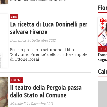
Fio
LIBRI
La ricetta di Luca Doninelli per
salvare Firenze
Domenica, 30 Settembre 2012
Esce la prossima settimana il libro
FIOR
“Salviamo Firenze” dello scrittore, nipote
Franc
di Ottone Rosai
sogna
Cal
FIRENZE
Il teatro della Pergola passa
dallo Stato al Comune
Mercoledì, 14 Dicembre 2011