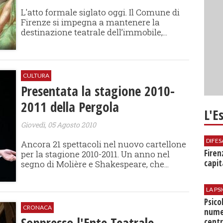
L'atto formale siglato oggi. Il Comune di
Firenze si impegna a mantenere la
destinazione teatrale dell’immobile,...
CULTURA
Presentata la stagione 2010-
2011 della Pergola
L'E
Giovedì, 05 Agosto 2010
DIFES
Ancora 21 spettacoli nel nuovo cartellone
Firen
per la stagione 2010-2011. Un anno nel
capit
segno di Molière e Shakespeare, che...
LA P
Psico
CRONACA
nume
Soppresso l'Ente Teatrale
centr