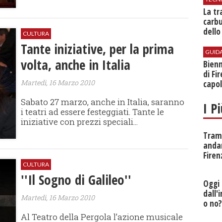
​La t
carbu
dello
CULTURA
Tante iniziative, per la prima
GUID
volta, anche in Italia
Bienn
di Fi
Martedì, 16 Marzo 2010
capol
Sabato 27 marzo, anche in Italia, saranno
I P
i teatri ad essere festeggiati. Tante le
iniziative con prezzi speciali...
Tramv
anda
Firen
CULTURA
''Il Sogno di Galileo''
Oggi 
dall'
Martedì, 16 Marzo 2010
o no
Al Teatro della Pergola l’azione musicale