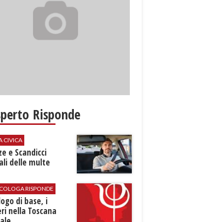
sperto Risponde
A CIVICA
ze e Scandicci
ali delle multe
SICOLOGA RISPONDE
logo di base, i
ri nella Toscana
ale