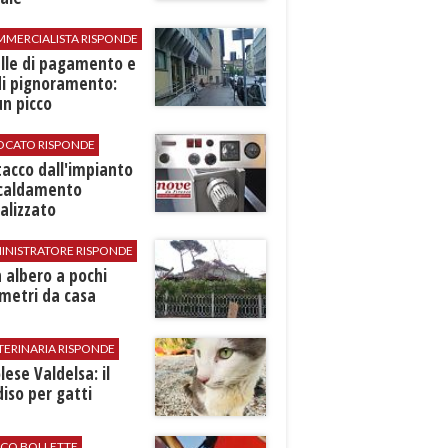
MMERCIALISTA RISPONDE
elle di pagamento e
di pignoramento:
n picco
VOCATO RISPONDE
stacco dall'impianto
scaldamento
alizzato
INISTRATORE RISPONDE
 albero a pochi
metri da casa
TERINARIA RISPONDE
ese Valdelsa: il
iso per gatti
ICO BOLLETTE