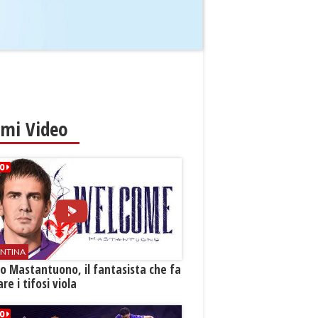
imi Video
ENTINA
o Mastantuono, il fantasista che fa
re i tifosi viola