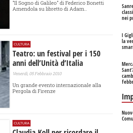
"Il Sogno di Galileo" di Federico Bonetti
Sanr
Amendola su libretto di Adam...
class
nei p
I Gig
la ve
CULTURA
smarr
Teatro: un festival per i 150
anni dell’Unità d’Italia
Merc
Sant
Venerdì, 05 Febbraio 2010
cambi
febb
Un grande evento internazionale alla
Pergola di Firenze
Imp
Nuove
Comu
CULTURA
Claudia Koll per ricordare il