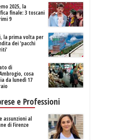
emo 2025, la
ifica finale: 3 toscani
rimi 9
li, la prima volta per
ndita dei 'pacchi
iti'
ato di
’Ambrogio, cosa
a da lunedì 17
raio
rese e Professioni
 assunzioni al
ne di Firenze