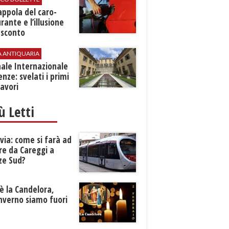
rappola del caro-
rante e l’illusione
 sconto
A ANTIQUARIA
ale Internazionale
renze: svelati i primi
avori
iù Letti
ia: come si farà ad
re da Careggi a
ze Sud?
è la Candelora,
inverno siamo fuori
?