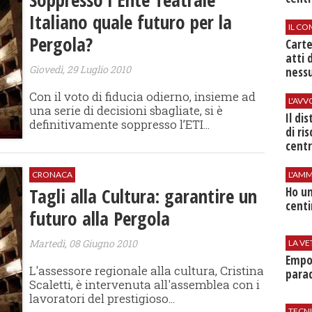
Italiano quale futuro per la
IL CO
Pergola?
Cart
atti 
Giovedì, 29 Luglio 2010
nessu
Con il voto di fiducia odierno, insieme ad
L'AV
una serie di decisioni sbagliate, si è
Il di
definitivamente soppresso l’ETI...
di ri
centr
CRONACA
L'AMM
Tagli alla Cultura: garantire un
Ho un
centi
futuro alla Pergola
Martedì, 08 Giugno 2010
LA VE
Empol
L'assessore regionale alla cultura, Cristina
parad
Scaletti, è intervenuta all'assemblea con i
lavoratori del prestigioso...
TECN