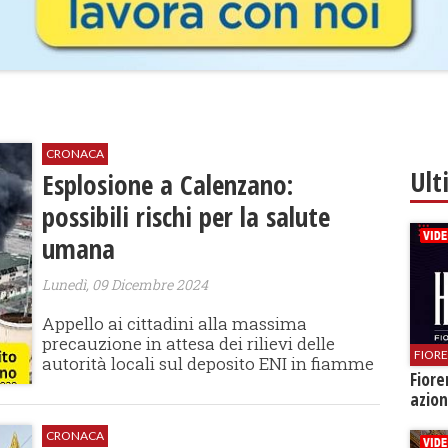
CRONACA
Ult
Esplosione a Calenzano:
possibili rischi per la salute
umana
Lunedì, 09 Dicembre 2024
Appello ai cittadini alla massima
precauzione in attesa dei rilievi delle
FIOR
autorità locali sul deposito ENI in fiamme
Fiore
azion
CRONACA