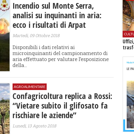
​Incendio sul Monte Serra,
analisi su inquinanti in aria:
ecco i risultati di Arpat
CULT
Martedì, 09 Ottobre 2018
Uffiz
Disponibili i dati relativi ai
trasf
microinquinanti del campionamento di
aria effettuato per valutare l’esposizione
della...
AGROALIMENTARE
Confagricoltura replica a Rossi:
“Vietare subito il glifosato fa
rischiare le aziende”
Lunedì, 13 Agosto 2018