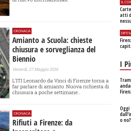
IL CO
Cart
atti 
nessu
CRONACA
DIFES
Amianto a Scuola: chieste
Firen
capit
chiusura e sorveglianza del
Biennio
I P
Venerdì, 27 Maggio 2016
Tramv
L'ITI Leonardo da Vinci di Firenze torna a
anda
far parlare di amianto. Nuova richiesta di
Firen
chiusura a poche settimane...
Oggi 
dall'
CRONACA
o no
Rifiuti a Firenze: da