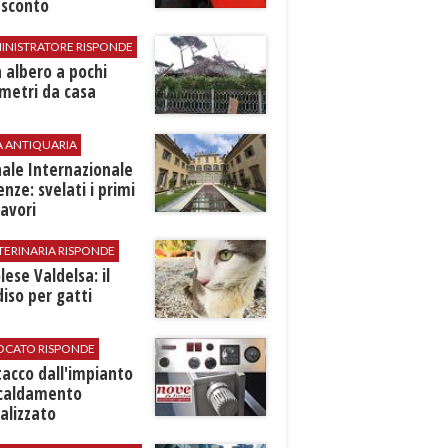
 sconto
INISTRATORE RISPONDE
 albero a pochi
metri da casa
A ANTIQUARIA
ale Internazionale
renze: svelati i primi
avori
TERINARIA RISPONDE
ese Valdelsa: il
iso per gatti
VOCATO RISPONDE
stacco dall'impianto
scaldamento
alizzato