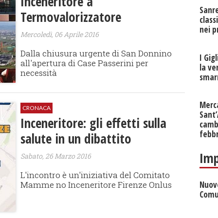
Inceneritore a
Sanr
Termovalorizzatore
class
nei p
Mercoledì, 06 Aprile 2016
Dalla chiusura urgente di San Donnino
I Gig
all'apertura di Case Passerini per
la ve
necessità
smarr
Merc
CRONACA
Sant
Inceneritore: gli effetti sulla
cambi
febb
salute in un dibattito
Imp
Sabato, 26 Marzo 2016
L'incontro è un'iniziativa del Comitato
Mamme no Inceneritore Firenze Onlus​
Nuove
Comu