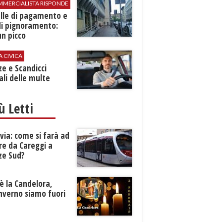
MMERCIALISTA RISPONDE
elle di pagamento e
di pignoramento:
n picco
A CIVICA
ze e Scandicci
ali delle multe
iù Letti
ia: come si farà ad
re da Careggi a
ze Sud?
è la Candelora,
inverno siamo fuori
?