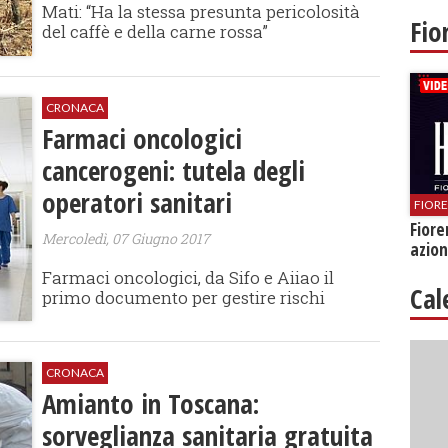
Mati: “Ha la stessa presunta pericolosità
Fio
del caffè e della carne rossa”
CRONACA
Farmaci oncologici
cancerogeni: tutela degli
operatori sanitari
FIOR
Fiore
Mercoledì, 07 Giugno 2017
azion
​Farmaci oncologici, da Sifo e Aiiao il
Cal
primo documento per gestire rischi
CRONACA
Amianto in Toscana:
sorveglianza sanitaria gratuita