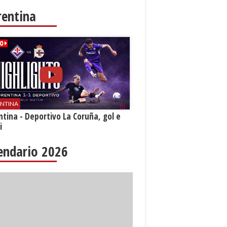
rentina
ENTINA
ntina - Deportivo La Coruña, gol e
i
endario 2026