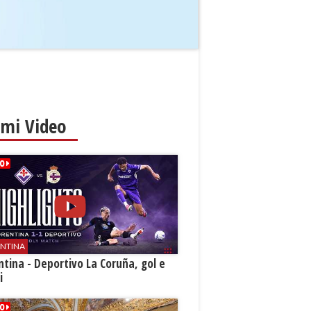
imi Video
ENTINA
ntina - Deportivo La Coruña, gol e
i