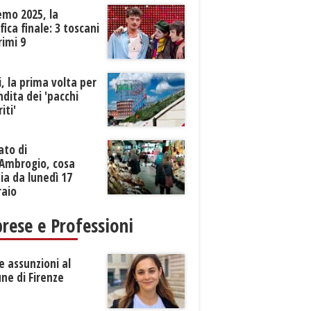
emo 2025, la
ifica finale: 3 toscani
rimi 9
li, la prima volta per
ndita dei 'pacchi
iti'
ato di
’Ambrogio, cosa
a da lunedì 17
raio
rese e Professioni
 assunzioni al
ne di Firenze