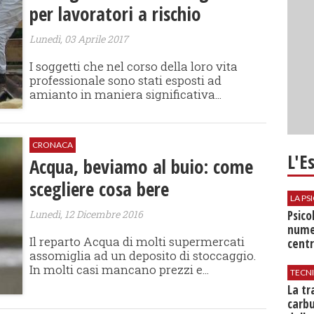
per lavoratori a rischio
Lunedì, 03 Aprile 2017
I soggetti che nel corso della loro vita
professionale sono stati esposti ad
amianto in maniera significativa...
CRONACA
L'E
Acqua, beviamo al buio: come
scegliere cosa bere
LA P
Lunedì, 12 Dicembre 2016
Psico
nume
Il reparto Acqua di molti supermercati
centr
assomiglia ad un deposito di stoccaggio.
In molti casi mancano prezzi e...
TECN
​La t
carbu