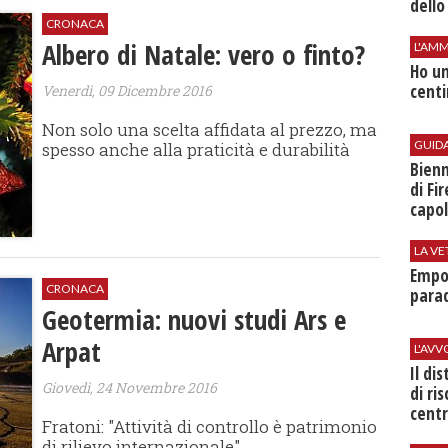
dello
CRONACA
Albero di Natale: vero o finto?
L'AMM
Ho un
centi
Venerdì, 09 Dicembre 2016
Non solo una scelta affidata al prezzo, ma
GUID
spesso anche alla praticità e durabilità
Bienn
di Fi
capol
LA VE
Empol
CRONACA
parad
Geotermia: nuovi studi Ars e
Arpat
L'AV
Il di
Giovedì, 24 Novembre 2016
di ri
centr
Fratoni: "Attività di controllo è patrimonio
di rilievo internazionale"