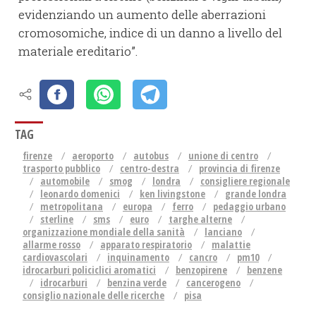
evidenziando un aumento delle aberrazioni
cromosomiche, indice di un danno a livello del
materiale ereditario”.
TAG
firenze
aeroporto
autobus
unione di centro
trasporto pubblico
centro-destra
provincia di firenze
automobile
smog
londra
consigliere regionale
leonardo domenici
ken livingstone
grande londra
metropolitana
europa
ferro
pedaggio urbano
sterline
sms
euro
targhe alterne
organizzazione mondiale della sanità
lanciano
allarme rosso
apparato respiratorio
malattie
cardiovascolari
inquinamento
cancro
pm10
idrocarburi policiclici aromatici
benzopirene
benzene
idrocarburi
benzina verde
cancerogeno
consiglio nazionale delle ricerche
pisa