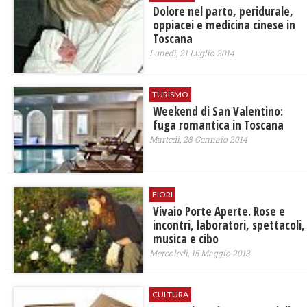
Dolore nel parto, peridurale,
oppiacei e medicina cinese in
Toscana
Lunedì, 21 Luglio 2014
TURISMO
Weekend di San Valentino:
fuga romantica in Toscana
Martedì, 28 Gennaio 2014
FIORI
Vivaio Porte Aperte. Rose e
incontri, laboratori, spettacoli,
musica e cibo
Mercoledì, 15 Maggio 2013
CULTURA