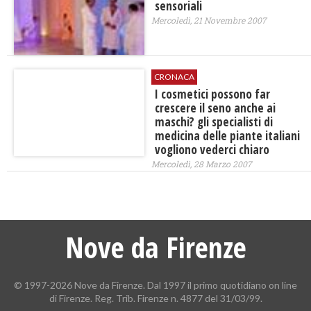
sensoriali
Mercoledì, 21 Novembre 2007
CRONACA
I cosmetici possono far
crescere il seno anche ai
maschi? gli specialisti di
medicina delle piante italiani
vogliono vederci chiaro
Mercoledì, 28 Marzo 2007
Nove da Firenze
© 1997-2026 Nove da Firenze. Dal 1997 il primo quotidiano on line
di Firenze. Reg. Trib. Firenze n. 4877 del 31/03/99.