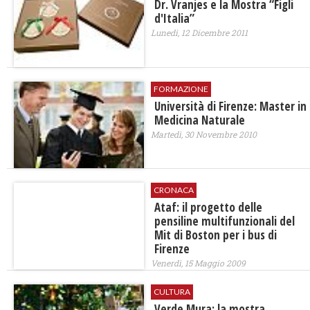
Dr. Vranjes e la Mostra “Figli
d'Italia”
Lunedì, 12 Dicembre 2011
FORMAZIONE
Università di Firenze: Master in
Medicina Naturale
Martedì, 30 Novembre 2010
CRONACA
Ataf: il progetto delle
pensiline multifunzionali del
Mit di Boston per i bus di
Firenze
Venerdì, 15 Maggio 2009
CULTURA
Verde Mura: la mostra