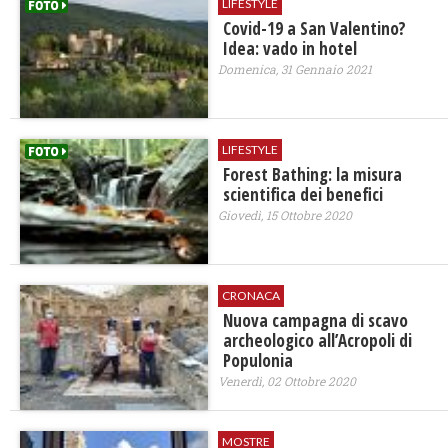
LIFESTYLE
Covid-19 a San Valentino?
Idea: vado in hotel
Domenica, 31 Gennaio 2021
LIFESTYLE
Forest Bathing: la misura
scientifica dei benefici
Giovedì, 15 Ottobre 2020
CRONACA
Nuova campagna di scavo
archeologico all’Acropoli di
Populonia
Venerdì, 02 Ottobre 2020
MOSTRE