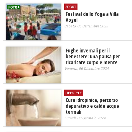
SPORT
Festival dello Yoga a Villa
Vogel
Sabato, 06 Settembre 2025
Fughe invernali per il
benessere: una pausa per
ricaricare corpo e mente
Venerdì, 06 Dicembre 2024
LIFESTYLE
Cura idropinica, percorso
depurativo e calde acque
termali
Lunedì, 08 Gennaio 2024