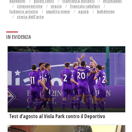
barbolini
guido conti
francesca duranti
incunaboli
cinquecentine
orazio
françois rabelais
ludovico ariosto
ippolito nievo
agorà
bohémien
storia dell'arte
IN EVIDENZA
Test d’agosto al Viola Park contro il Deportivo