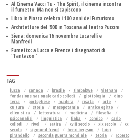
Al Cinema Vacci Tu - The Spirit, il cinema incontra
il fumetto. Ma non si capiscono
Libro in Piazza celebra i 100 anni del Futurismo
Architetture del '900 in Toscana al teatro Puccini
Siena: domenica 16 novembre Lucarelli e
Manfredi
Fumetto: a Lucca e Firenze i disegnatori di
''Fantazoo''
TAG
lucca
canada
brasile
zimbabwe
vietnam
fondazione nazionale carlo collodi
glottologia
dino
terra
portoghese
madera
risata
arte
cultura
storia
mesopotamia
antico egitto
ellenistica
letteratura
medicina
filosofia
psicoanalisi
linguistica
fiaba
comico
carlo
collodi
rivoli
satira
xviii secolo
xix secolo
xx
secolo
sigmund freud
henri bergson
luigi
pirandello
seconda guerra mondiale
teoria
roberto