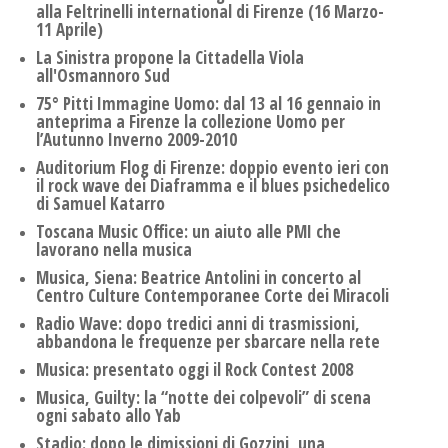
alla Feltrinelli international di Firenze (16 Marzo-
11 Aprile)
La Sinistra propone la Cittadella Viola
all'Osmannoro Sud
75° Pitti Immagine Uomo: dal 13 al 16 gennaio in
anteprima a Firenze la collezione Uomo per
l’Autunno Inverno 2009-2010
Auditorium Flog di Firenze: doppio evento ieri con
il rock wave dei Diaframma e il blues psichedelico
di Samuel Katarro
Toscana Music Office: un aiuto alle PMI che
lavorano nella musica
Musica, Siena: Beatrice Antolini in concerto al
Centro Culture Contemporanee Corte dei Miracoli
Radio Wave: dopo tredici anni di trasmissioni,
abbandona le frequenze per sbarcare nella rete
Musica: presentato oggi il Rock Contest 2008
Musica, Guilty: la “notte dei colpevoli” di scena
ogni sabato allo Yab
Stadio: dopo le dimissioni di Gozzini, una