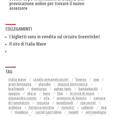
provocazione online per trovare il nuovo
assessore
COLLEGAMENTI
I biglietti sono in vendita sul circuito Greenticket
Il sito di Italia Wave
TAG
italia wave
stadio armando picchi
livorno
pop
gran bretagna
placebo
musica elettronica
kraftwerk
demiurgo
aphex twin
bandabardò
spagna
ska-p
euro
livo
le città di mare
alessandro cosimi
ufa
provincia di livorno
camera
di commercio
toscana
woodstock
top secret
ardenza
fortezza vecchia
fumetti
cabaret
ong
moebius
castel sant'elmo
napoli
antropologia