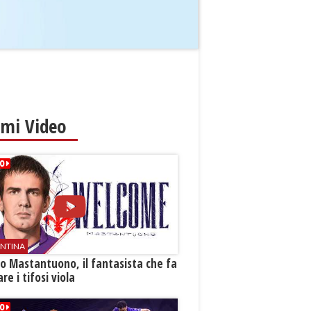
imi Video
ENTINA
o Mastantuono, il fantasista che fa
re i tifosi viola