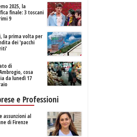
emo 2025, la
ifica finale: 3 toscani
rimi 9
li, la prima volta per
ndita dei 'pacchi
iti'
ato di
’Ambrogio, cosa
a da lunedì 17
raio
rese e Professioni
 assunzioni al
ne di Firenze