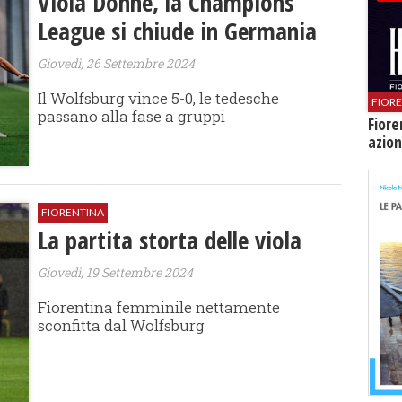
Viola Donne, la Champions
League si chiude in Germania
Giovedì, 26 Settembre 2024
Il Wolfsburg vince 5-0, le tedesche
FIOR
passano alla fase a gruppi
Fiore
azion
FIORENTINA
La partita storta delle viola
Giovedì, 19 Settembre 2024
Fiorentina femminile nettamente
sconfitta dal Wolfsburg