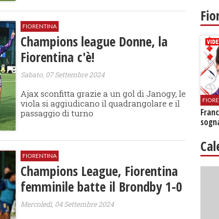
Fio
FIORENTINA
Champions league Donne, la
Fiorentina c'è!
Sabato, 07 Settembre 2024
Ajax sconfitta grazie a un gol di Janogy, le
FIOR
viola si aggiudicano il quadrangolare e il
Franc
passaggio di turno
sogna
Cal
FIORENTINA
Champions League, Fiorentina
femminile batte il Brondby 1-0
Mercoledì, 04 Settembre 2024