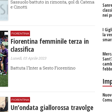
Sassuolo battuto in rimonta, gol di Catena
Sanr
e Cinotti
class
nei p
I Gig
FIORENTINA
la ve
Fiorentina femminile terza in
smarr
classifica
Merc
Lunedì, 03 Aprile 2023
Sant
cambi
Battuta l'Inter a Sesto Fiorentino
febb
Imp
Nuove
Comu
FIORENTINA
Un’ondata giallorossa travolge