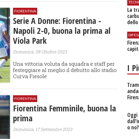
TECN
​La t
FIORENTINA
carbu
Serie A Donne: Fiorentina -
dello
Napoli 2-0, buona la prima al
DIFES
Viola Park
Firen
capit
Domenica, 08 Ottobre 2023
Una vittoria voluta da squadra e staff per
I P
festeggiare al meglio il debutto allo stadio
Curva Fiesole
Tramv
anda
Firen
FIORENTINA
Fiorentina Femminile, buona la
Oggi 
prima
dall'
o no
Domenica, 17 Settembre 2023