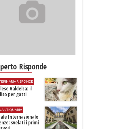
sperto Risponde
TERINARIA RISPONDE
ese Valdelsa: il
iso per gatti
A ANTIQUARIA
ale Internazionale
renze: svelati i primi
avori