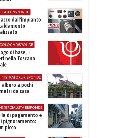
VOCATO RISPONDE
stacco dall'impianto
scaldamento
alizzato
SICOLOGA RISPONDE
logo di base, i
ri nella Toscana
ale
INISTRATORE RISPONDE
 albero a pochi
metri da casa
MMERCIALISTA RISPONDE
elle di pagamento e
di pignoramento:
n picco