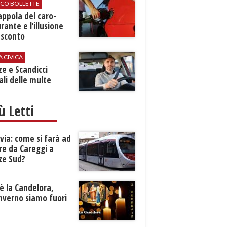
ICO BOLLETTE
rappola del caro-
rante e l’illusione
 sconto
A CIVICA
ze e Scandicci
ali delle multe
iù Letti
ia: come si farà ad
re da Careggi a
ze Sud?
è la Candelora,
inverno siamo fuori
?