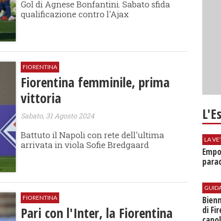
Gol di Agnese Bonfantini. Sabato sfida
qualificazione contro l'Ajax
FIORENTINA
Fiorentina femminile, prima
vittoria
L'E
Sabato, 31 Agosto 2024
Battuto il Napoli con rete dell'ultima
LA VE
arrivata in viola Sofie Bredgaard
Empol
parad
GUID
FIORENTINA
Bienn
Pari con l'Inter, la Fiorentina
di Fi
capol