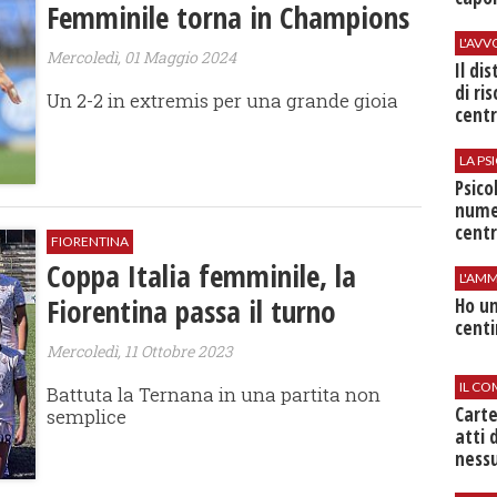
Femminile torna in Champions
L'AV
Mercoledì, 01 Maggio 2024
Il di
di ri
Un 2-2 in extremis per una grande gioia
centr
LA P
Psico
nume
centr
FIORENTINA
Coppa Italia femminile, la
L'AMM
Fiorentina passa il turno
Ho un
centi
Mercoledì, 11 Ottobre 2023
IL CO
Battuta la Ternana in una partita non
Cart
semplice
atti 
nessu