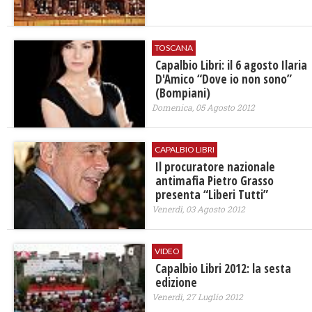
TOSCANA
Capalbio Libri: il 6 agosto Ilaria
D'Amico “Dove io non sono”
(Bompiani)
Domenica, 05 Agosto 2012
CAPALBIO LIBRI
Il procuratore nazionale
antimafia Pietro Grasso
presenta “Liberi Tutti”
Venerdì, 03 Agosto 2012
VIDEO
Capalbio Libri 2012: la sesta
edizione
Venerdì, 27 Luglio 2012