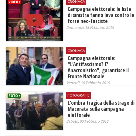
CRONACA
Campagna elettorale: le liste
di sinistra fanno leva contro le
forze neo-fasciste
Domenica, 18 Febbraio 2018
CRONACA
Campagna elettorale:
"L'Antifascismo? E'
Anacronistico", garantisce il
Fronte Nazionale
Venerdì, 16 Febbraio 2018
FOTOGRAFIE
L'ombra tragica della strage di
Macerata sulla campagna
elettorale
Sabato, 03 Febbraio 2018