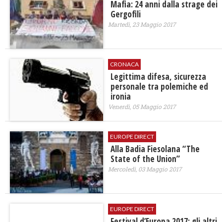
Mafia: 24 anni dalla strage dei
Gergofili
Martedì, 23 Maggio 2017
CRONACA
Legittima difesa, sicurezza
personale tra polemiche ed
ironia
Venerdì, 05 Maggio 2017
EUROPE DIRECT
Alla Badia Fiesolana “The
State of the Union”
Mercoledì, 03 Maggio 2017
EUROPE DIRECT
Festival d’Europa 2017: gli altri