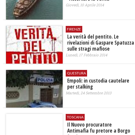
Giovedì, 10 Aprile 2014
FIRENZE
La verità del pentito. Le
rivelazioni di Gaspare Spatuzza
sulle stragi mafiose
Lunedì, 17 Febbraio 2014
QUESTURA
Empoli: in custodia cautelare
per stalking
Martedì, 24 Settembre 2013
TOSCANA
Il Nuovo procuratore
Antimafia fu pretore a Borgo