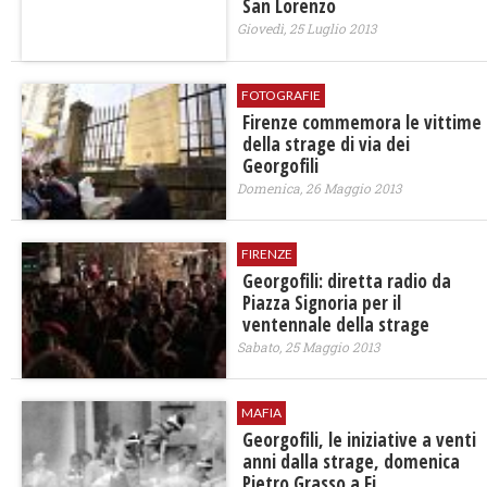
San Lorenzo
Giovedì, 25 Luglio 2013
FOTOGRAFIE
Firenze commemora le vittime
della strage di via dei
Georgofili
Domenica, 26 Maggio 2013
FIRENZE
Georgofili: diretta radio da
Piazza Signoria per il
ventennale della strage
Sabato, 25 Maggio 2013
MAFIA
Georgofili, le iniziative a venti
anni dalla strage, domenica
Pietro Grasso a Fi