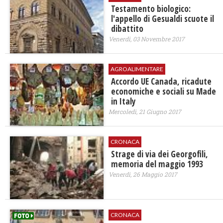
Testamento biologico:
l'appello di Gesualdi scuote il
dibattito
Venerdì, 03 Novembre 2017
AGROALIMENTARE
Accordo UE Canada, ricadute
economiche e sociali su Made
in Italy
Mercoledì, 21 Giugno 2017
CRONACA
Strage di via dei Georgofili,
memoria del maggio 1993
Venerdì, 26 Maggio 2017
CRONACA