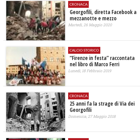
CRONACA
Georgofili, diretta Facebook a
mezzanotte e mezzo
Martedì, 26 Maggio 2020
CALCIO STORICO
“Firenze in festa” raccontata
nel libro di Marco Ferri
Lunedì, 18 Febbraio 2019
CRONACA
25 anni fa la strage di Via dei
Georgofili
Domenica, 27 Maggio 2018