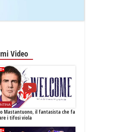
imi Video
ENTINA
o Mastantuono, il fantasista che fa
re i tifosi viola