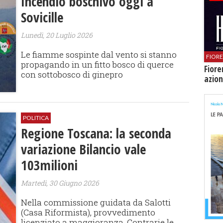
Incendio boschivo oggi a
Sovicille
Lunedì, 20 Luglio 2026
Le fiamme sospinte dal vento si stanno
FIOR
propagando in un fitto bosco di querce
Fiore
con sottobosco di ginepro
azion
POLITICA
Regione Toscana: la seconda
variazione Bilancio vale
103milioni
Martedì, 30 Giugno 2026
Nella commissione guidata da Salotti
(Casa Riformista), provvedimento
licenziato a maggioranza. Contrarie le