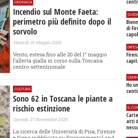
centr
CRONACA
Incendio sul Monte Faeta:
GUID
perimetro più definito dopo il
Bienn
di Fi
sorvolo
capol
Venerdì, 01 Maggio 2026
DIFES
Vento, estesa fino alle 20 del 1° maggio
Firen
l’allerta gialla in corso sulla Toscana
capit
centro-settentrionale
L'AMM
Ho un
CULTURA
centi
Sono 62 in Toscana le piante a
rischio estinzione
IL CO
Cart
Giovedì, 27 Novembre 2025
atti 
nessu
La ricerca delle Università di Pisa, Firenze
e Siena pubblicata su Environmental and