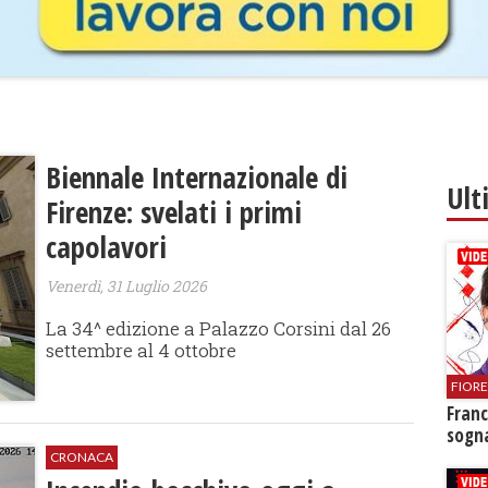
Biennale Internazionale di
Ult
Firenze: svelati i primi
capolavori
Venerdì, 31 Luglio 2026
La 34^ edizione a Palazzo Corsini dal 26
settembre al 4 ottobre
FIOR
Franc
sogna
CRONACA