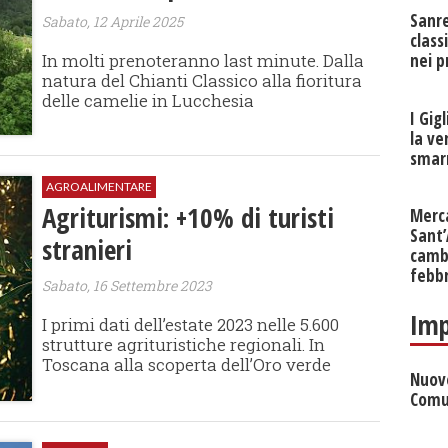
Sanr
Sabato, 12 Aprile 2025
class
nei p
In molti prenoteranno last minute. Dalla
natura del Chianti Classico alla fioritura
delle camelie in Lucchesia
I Gig
la ve
smarr
AGROALIMENTARE
Agriturismi: +10% di turisti
Merc
Sant
stranieri
cambi
febb
Sabato, 16 Settembre 2023
Imp
I primi dati dell’estate 2023 nelle 5.600
strutture agrituristiche regionali. In
Toscana alla scoperta dell’Oro verde
Nuove
Comu