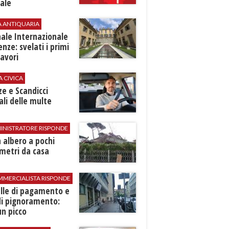
ale
A ANTIQUARIA
ale Internazionale
renze: svelati i primi
avori
A CIVICA
ze e Scandicci
ali delle multe
INISTRATORE RISPONDE
 albero a pochi
metri da casa
MMERCIALISTA RISPONDE
elle di pagamento e
di pignoramento:
n picco