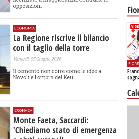
opposizioni
Fio
ECONOMIA
La Regione riscrive il bilancio
con il taglio della torre
Venerdì, 05 Giugno 2026
FIOR
Il cemento non corre come le idee a
Franc
Novoli e l'ombra del Keu
sogna
Cal
CRONACA
Monte Faeta, Saccardi:
'Chiediamo stato di emergenza