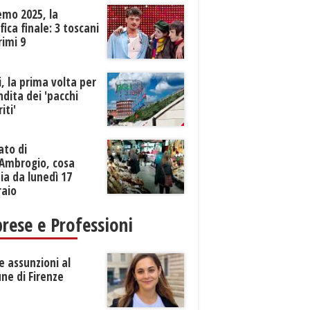
emo 2025, la
ifica finale: 3 toscani
rimi 9
li, la prima volta per
ndita dei 'pacchi
iti'
ato di
’Ambrogio, cosa
a da lunedì 17
raio
rese e Professioni
 assunzioni al
ne di Firenze