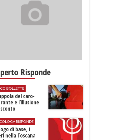
sperto Risponde
ICO BOLLETTE
rappola del caro-
rante e l’illusione
 sconto
SICOLOGA RISPONDE
logo di base, i
ri nella Toscana