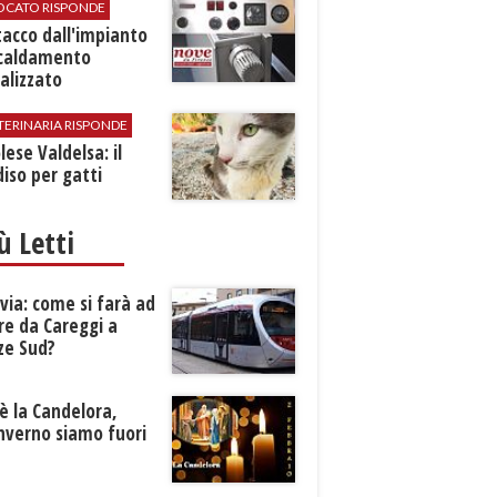
VOCATO RISPONDE
stacco dall'impianto
scaldamento
alizzato
TERINARIA RISPONDE
ese Valdelsa: il
iso per gatti
iù Letti
ia: come si farà ad
re da Careggi a
ze Sud?
è la Candelora,
inverno siamo fuori
?