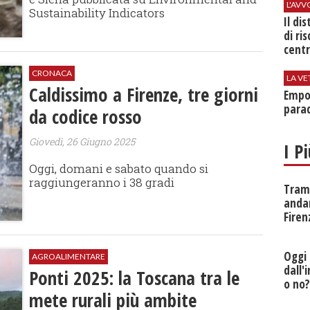
L'AV
Sustainability Indicators
Il di
di ri
centr
CRONACA
LA VE
Caldissimo a Firenze, tre giorni
Empol
parad
da codice rosso
Giovedì, 26 Giugno 2025
I P
Oggi, domani e sabato quando si
raggiungeranno i 38 gradi
Tramv
anda
Firen
Oggi 
AGROALIMENTARE
dall'
Ponti 2025: la Toscana tra le
o no
mete rurali più ambite